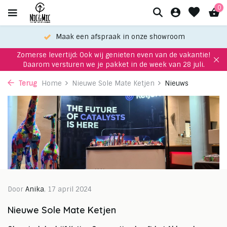
0
Maak een afspraak in onze showroom
Zomerse levertijd: Ook wij genieten even van de vakantie!
Daarom versturen we je pakket in de week van 28 juli.
Terug
Home
Nieuwe Sole Mate Ketjen
Nieuws
Door
Anika
, 17 april 2024
Nieuwe Sole Mate Ketjen