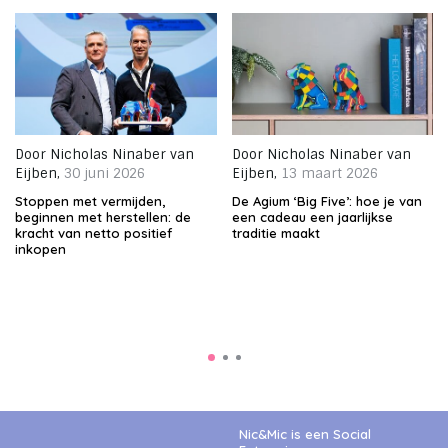
Door
Nicholas Ninaber van
Door
Nicholas Ninaber van
Eijben
,
30 juni 2026
Eijben
,
13 maart 2026
Stoppen met vermijden,
De Agium ‘Big Five’: hoe je van
beginnen met herstellen: de
een cadeau een jaarlijkse
kracht van netto positief
traditie maakt
inkopen
Nic&Mic is een Social