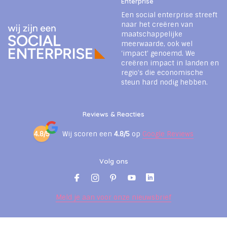
Enterprise
Een social enterprise streeft
naar het creëren van
maatschappelijke
meerwaarde, ook wel
‘impact’ genoemd. We
creëren impact in landen en
regio’s die economische
steun hard nodig hebben.
Reviews & Reacties
4.8/5
Wij scoren een
4.8/5
op
Google Reviews
Volg ons
Meld je aan voor onze nieuwsbrief