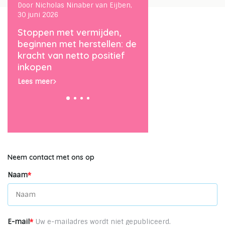
ben,
Door Nicholas Ninaber van Eijben,
Door Nicholas Ninaber van
30 juni 2026
13 maart 2026
s:
Stoppen met vermijden,
De Agium ‘Big Five’:
beginnen met herstellen: de
van een cadeau ee
en
kracht van netto positief
jaarlijkse traditie m
inkopen
Lees meer
Lees meer
Neem contact met ons op
Naam
*
E-mail
*
Uw e-mailadres wordt niet gepubliceerd.