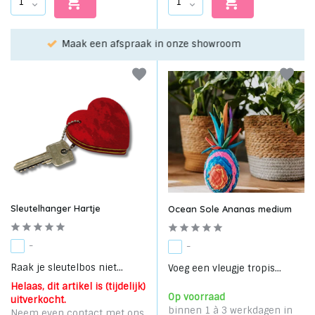
Kies je favoriet met de keuze-service!
Sleutelhanger Hartje
Ocean Sole Ananas medium
-
-
Raak je sleutelbos niet...
Voeg een vleugje tropis...
Helaas, dit artikel is (tijdelijk)
Op voorraad
uitverkocht.
binnen 1 à 3 werkdagen in
Neem even contact met ons