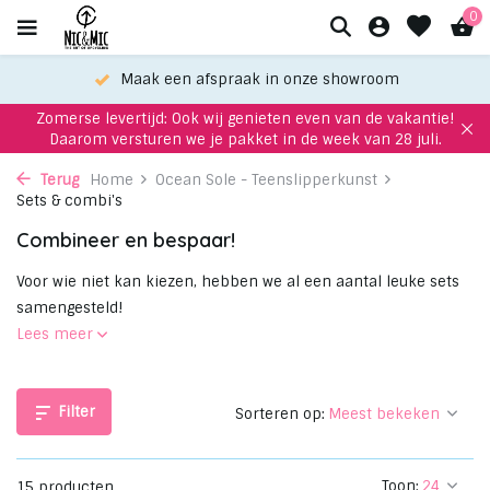
0
Kies je favoriet met de keuze-service!
Zomerse levertijd: Ook wij genieten even van de vakantie!
Daarom versturen we je pakket in de week van 28 juli.
Terug
Home
Ocean Sole - Teenslipperkunst
Sets & combi's
Combineer en bespaar!
Voor wie niet kan kiezen, hebben we al een aantal leuke sets
samengesteld!
Lees meer
Filter
Sorteren op:
Toon:
15 producten