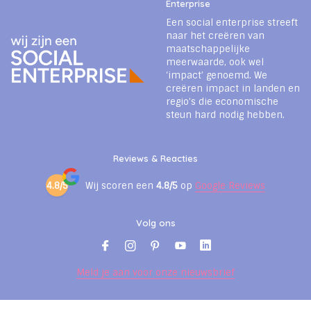
Enterprise
Een social enterprise streeft
naar het creëren van
maatschappelijke
meerwaarde, ook wel
‘impact’ genoemd. We
creëren impact in landen en
regio’s die economische
steun hard nodig hebben.
Reviews & Reacties
4.8/5
Wij scoren een
4.8/5
op
Google Reviews
Volg ons
Meld je aan voor onze nieuwsbrief