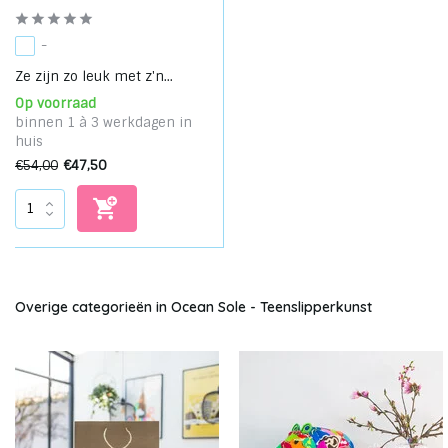
-
Ze zijn zo leuk met z'n...
Op voorraad
binnen 1 à 3 werkdagen in
huis
€54,00
€47,50
Overige categorieën in Ocean Sole - Teenslipperkunst