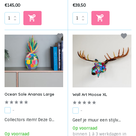
€145,00
€39,50
Ocean Sole Ananas Large
Wall Art Moose XL
-
-
Collectors item! Deze O...
Geef je muur een stijlv...
Op voorraad
Op voorraad
binnen 1 à 3 werkdagen in