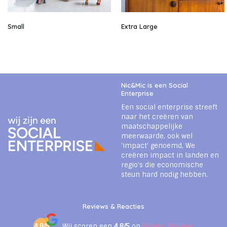
Small
Extra Large
Nic&Mic is een Social
Enterprise
Een social enterprise streeft
naar het creëren van
maatschappelijke
meerwaarde, ook wel
‘impact’ genoemd. We
creëren impact in landen en
regio’s die economische
steun hard nodig hebben.
Reviews & Reacties
4.8/5
Wij scoren een
4.8/5
op
Google Reviews