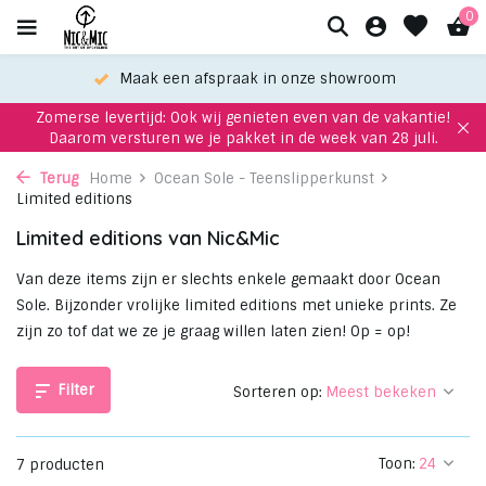
0
Maak een afspraak in onze showroom
Zomerse levertijd: Ook wij genieten even van de vakantie!
Daarom versturen we je pakket in de week van 28 juli.
Terug
Home
Ocean Sole - Teenslipperkunst
Limited editions
Limited editions van Nic&Mic
Van deze items zijn er slechts enkele gemaakt door Ocean
Sole. Bijzonder vrolijke limited editions met unieke prints. Ze
zijn zo tof dat we ze je graag willen laten zien! Op = op!
Filter
Sorteren op:
Toon:
7 producten