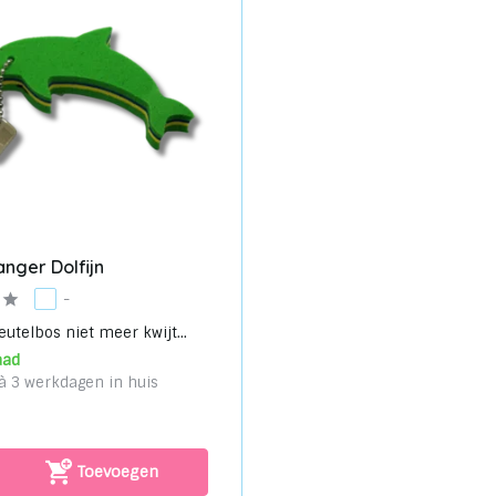
anger Dolfijn
-
eutelbos niet meer kwijt...
aad
à 3 werkdagen in huis
Toevoegen