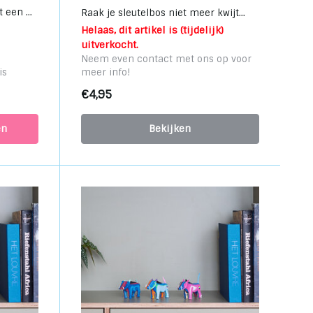
een ...
Raak je sleutelbos niet meer kwijt...
Helaas, dit artikel is (tijdelijk)
uitverkocht.
Neem even contact met ons op voor
is
meer info!
€4,95
en
Bekijken