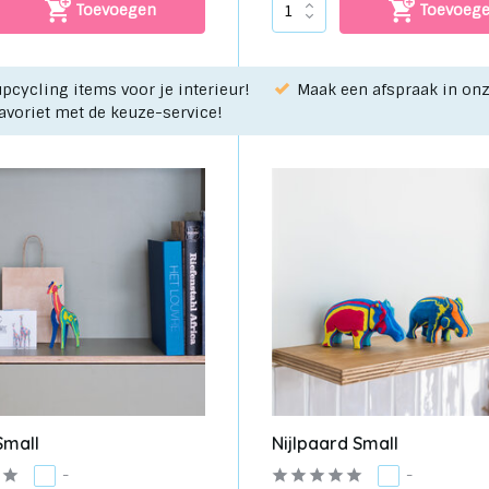
Toevoegen
Toevoeg
pcycling items voor je interieur!
Maak een afspraak in o
favoriet met de keuze-service!
Small
Nijlpaard Small
-
-