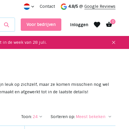
e showroom
Contact
4.8/5
@
Google Reviews
0
Voor bedrijven
Inloggen
 in de week van 28 juli.
Account aanmaken
Account aanmaken
zijn leuk op zichzelf, maar ze komen misschien nog wel
emaakt en afgewerkt tot in de laatste details!
Toon:
Sorteren op: