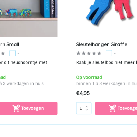
rn Small
Sleutelhanger Giraffe
-
-
 dit neushoorntje met
Raak je sleutelbos niet meer kw
aad
Op voorraad
à 3 werkdagen in huis
binnen 1 à 3 werkdagen in hu
€4,95
Toevoegen
Toevoeg