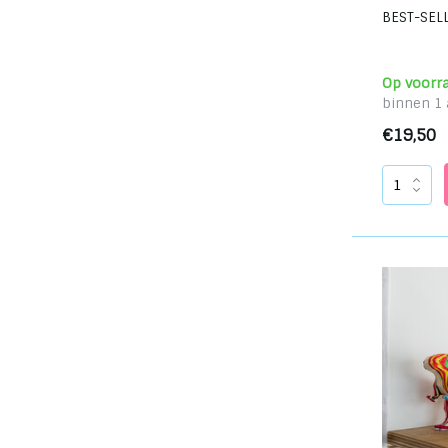
Small
(13)
BEST-SELL
Kleur
Op voorr
Mulicolor
(13)
binnen 1 
Zwart/wit
(1)
€19,50