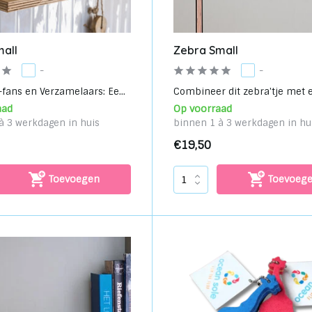
mall
Zebra Small
-
-
-fans en Verzamelaars: Ee...
Combineer dit zebra'tje met e
aad
Op voorraad
à 3 werkdagen in huis
binnen 1 à 3 werkdagen in hu
€19,50
Toevoegen
Toevoeg