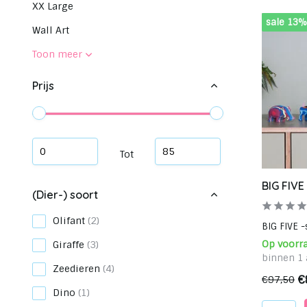
XX Large
sale 13%
Wall Art
Toon meer
Prijs
Tot
BIG FIVE
(Dier-) soort
Olifant
(2)
BIG FIVE -
Op voorr
Giraffe
(3)
binnen 1 
Zeedieren
(4)
€
€97,50
Dino
(1)