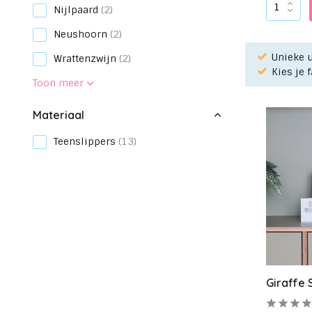
Nijlpaard
(2)
Neushoorn
(2)
Unieke u
Wrattenzwijn
(2)
Kies je 
Toon meer
Materiaal
Teenslippers
(13)
Merk
Ocean Sole
(13)
Product
Speelgoed
(3)
Giraffe 
Afmeting