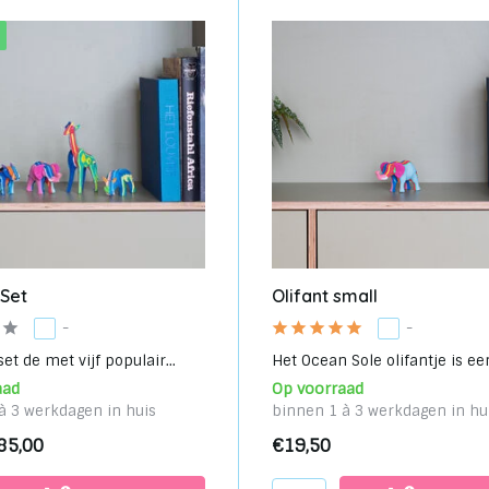
 Set
Olifant small
-
-
set de met vijf populair...
Het Ocean Sole olifantje is een
aad
Op voorraad
à 3 werkdagen in huis
binnen 1 à 3 werkdagen in hu
85,00
€19,50