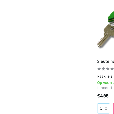
Sleutelh
Raak je sl
Op voorr
binnen 1 
€4,95