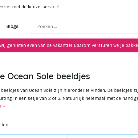
ycling items voor je interieur!
Maak een afspraak in onz
Blogs
wij genieten even van de vakantie! Daarom versturen we je pakket
ne Ocean Sole beeldjes
 beeldjes van Ocean Sole zijn hieronder te vinden. De beeldjes 
 uiting in een setje van 2 of 3. Natuurlijk helemaal met de hand g
er
cten