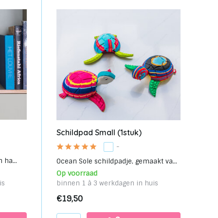
Schildpad Small (1stuk)
-
 ha...
Ocean Sole schildpadje, gemaakt va...
Op voorraad
is
binnen 1 à 3 werkdagen in huis
€19,50