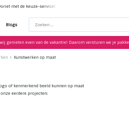
voriet met de keuze-service!
Unieke upcycling items voor je
Blogs
wij genieten even van de vakantie! Daarom versturen we je pakket
rken
Kunstwerken op maat
jfslogo of kenmerkend beeld kunnen op maat
 onze eerdere projecten: