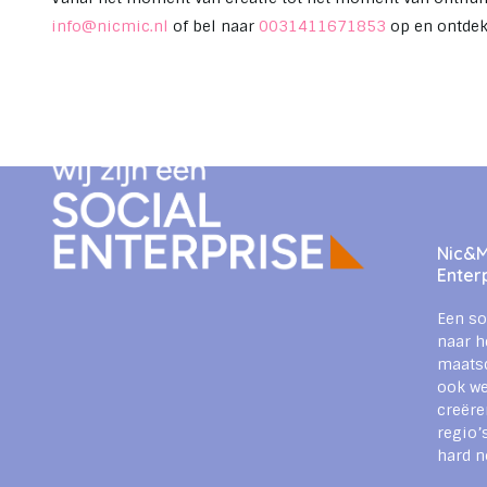
info@nicmic.nl
of bel naar
0031411671853
op en ontdek
Nic&Mi
Enter
Een so
naar h
maats
ook we
creëre
regio’
hard n