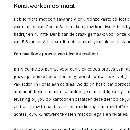
Kunstwerken op maat
Heb je niets met een savanne dier uit onze vaste collecti
vakmensen van Ocean Sole maken jouw kunstwerk in elk g
bedrijf en ruimte. Denk aan de draak gemaakt voor onze k
van 5,6 meter. Alles wordt met de hand gemaakt en is daar
Een naadloos proces, van idee tot realiteit
Bij Nic&Mic zorgen we voor een vlekkeloos proces van idee
jouw specifieke behoeften en gewenste ontwerp. Er volgt 
vaklieden in Kenia aan de slag. We delen het creatieproce
ambachtslieden in actie, waardoor je een inkijkje krijgt
levering bij jou op kantoor en plaatsen deze zelf op de j
ziet wat jouw impact is en een marketingmap met toffe ka
achter jouw kunstwerk te delen met collega´s en relaties.
Vanaf het moment van creatie tot het moment van onthulli