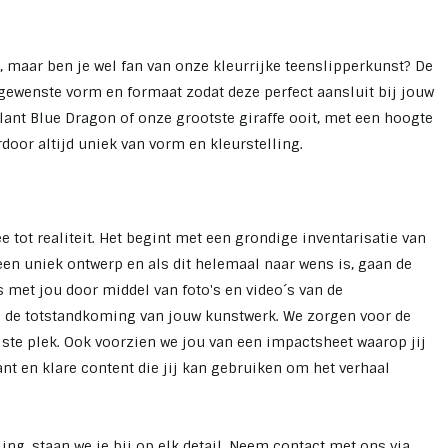
e, maar ben je wel fan van onze kleurrijke teenslipperkunst? De
ewenste vorm en formaat zodat deze perfect aansluit bij jouw
lant Blue Dragon of onze grootste giraffe ooit, met een hoogte
door altijd uniek van vorm en kleurstelling.
 tot realiteit. Het begint met een grondige inventarisatie van
een uniek ontwerp en als dit helemaal naar wens is, gaan de
s met jou door middel van foto's en video´s van de
 in de totstandkoming van jouw kunstwerk. We zorgen voor de
uiste plek. Ook voorzien we jou van een impactsheet waarop jij
nt en klare content die jij kan gebruiken om het verhaal
ng, staan we je bij op elk detail. Neem contact met ons via