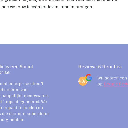
 hoe we jouw ideeën tot leven kunnen brengen.
c is een Social
Reviews & Reacties
prise
Wij scoren een
4.8/5
cial enterprise streeft
op
Google Revi
et creëren van
chappelijke meerwaarde,
l ‘impact’ genoemd. We
n impact in landen en
s die economische steun
odig hebben.