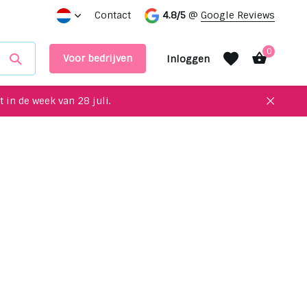
 interieur!
Maak een afspraak in onze showroom
Contact
4.8/5
@
Google Reviews
0
Voor bedrijven
Inloggen
 in de week van 28 juli.
Account aanmaken
Account aanmaken