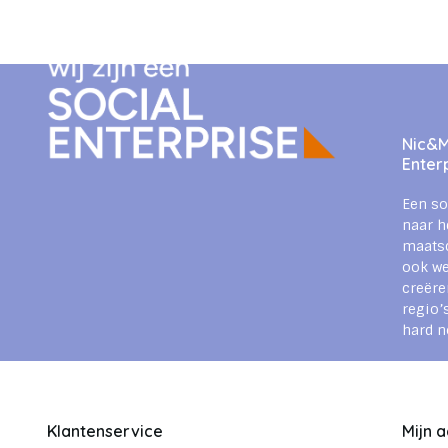
Nic&Mi
Enter
Een so
naar h
maats
ook we
creëre
regio’
hard n
Klantenservice
Mijn 