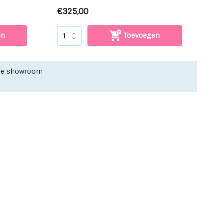
€325,00
en
Toevoegen
nze showroom