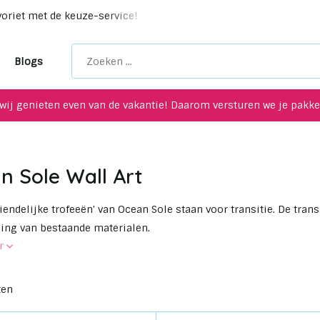
eke upcycling items voor je interieur!
Maak een afspraak 
Blogs
wij genieten even van de vakantie! Daarom versturen we je pakket
n Sole Wall Art
riendelijke trofeeën' van Ocean Sole staan voor transitie. De tran
ing van bestaande materialen.
er
ten