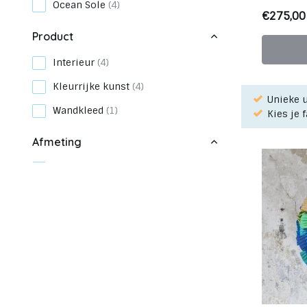
Ocean Sole
(4)
€275,00
Product
Interieur
(4)
Kleurrijke kunst
(4)
Unieke u
Wandkleed
(1)
Kies je 
Afmeting
Wall Art
(4)
Kleur
Mulicolor
(4)