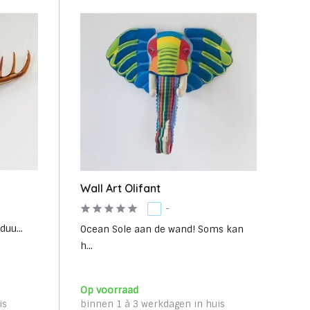
Wall Art Olifant
-
duu...
Ocean Sole aan de wand! Soms kan
h...
Op voorraad
is
binnen 1 à 3 werkdagen in huis