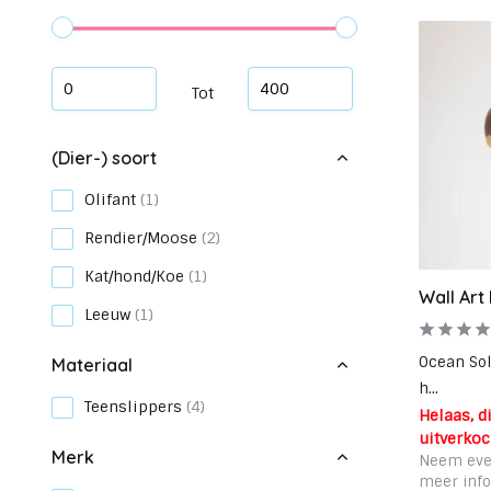
Tot
(Dier-) soort
Olifant
(1)
Rendier/Moose
(2)
Kat/hond/Koe
(1)
Wall Art
Leeuw
(1)
Ocean So
Materiaal
h...
Teenslippers
(4)
Helaas, dit
uitverkoc
Merk
Neem eve
meer info