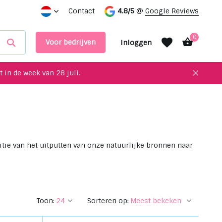
in onze showroom
Contact
4.8/5
@
Google Reviews
0
Voor bedrijven
Inloggen
 in de week van 28 juli.
Account aanmaken
Account aanmaken
sitie van het uitputten van onze natuurlijke bronnen naar
Toon:
Sorteren op: