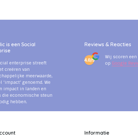
c is een Social
Reviews & Reacties
prise
Wij scoren een
4.8/5
cial enterprise streeft
op
Google Revi
et creëren van
chappelijke meerwaarde,
l ‘impact’ genoemd. We
n impact in landen en
s die economische steun
odig hebben.
account
Informatie