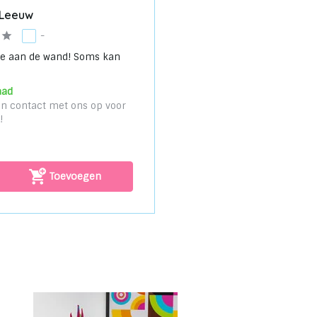
 Leeuw
-
le aan de wand! Soms kan
aad
n contact met ons op voor
!
Toevoegen