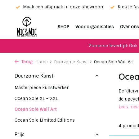
ze showroom
Kies je favoriet met de keuze-service!
Uni
SHOP
Voor organisaties
Over ons
Zomerse levertijd: Ook 
Terug
Home
Duurzame Kunst
Ocean Sole Wall Art
Ocea
Duurzame Kunst
Masterpiece kunstwerken
De 'dierv
Ocean Sole XL + XXL
de upcycl
Lees me
Ocean Sole Wall Art
Ocean Sole Limited Editions
4 produc
Prijs