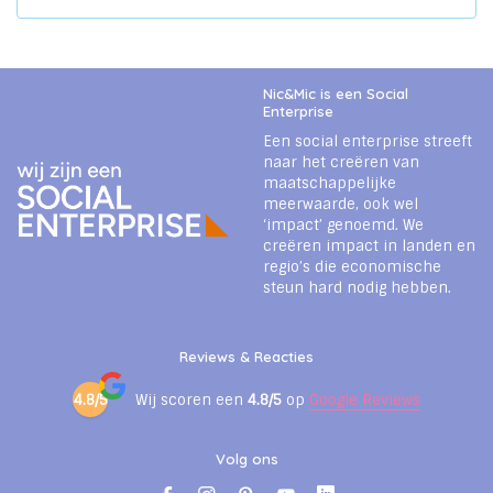
Nic&Mic is een Social
Enterprise
Een social enterprise streeft
naar het creëren van
maatschappelijke
meerwaarde, ook wel
‘impact’ genoemd. We
creëren impact in landen en
regio’s die economische
steun hard nodig hebben.
Reviews & Reacties
4.8/5
Wij scoren een
4.8/5
op
Google Reviews
Volg ons