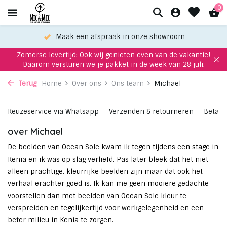
0
Maak een afspraak in onze showroom
Zomerse levertijd: Ook wij genieten even van de vakantie!
Daarom versturen we je pakket in de week van 28 juli.
Terug
Home
Over ons
Ons team
Michael
Keuzeservice via Whatsapp
Verzenden & retourneren
Betaa
over Michael
De beelden van Ocean Sole kwam ik tegen tijdens een stage in
Kenia en ik was op slag verliefd. Pas later bleek dat het niet
alleen prachtige, kleurrijke beelden zijn maar dat ook het
verhaal erachter goed is. Ik kan me geen mooiere gedachte
voorstellen dan met beelden van Ocean Sole kleur te
verspreiden en tegelijkertijd voor werkgelegenheid en een
beter milieu in Kenia te zorgen.