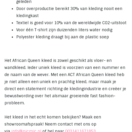
geleden
Door overproductie bereikt 30% van kleding nooit een
kledingkast
Textiel is goed voor 10% van de wereldwijde CO2-uitstoot
Voor één T-shirt zijn duizenden liters water nodig
Polyester kleding draagt bij aan de plastic soep
Het African Queen kleed is zowel geschikt als vloer- en
wandkleed. Ieder uniek kleed is voorzien van een nummer en
de naam van de wever. Met een ACT African Queen kleed heb
je niet alleen een uniek en prachtig kleed, maar maak je
direct een statement richting de kledingindustrie en creëer je
bewustwording over het alsmaar groeiende fast fashion-
probleem.
Het kleed in het echt komen bekijken? Maak een
showroomafspraak! Neem contact met ons op
via
info@nicmic.nl
of bel naar
0031411671853
.