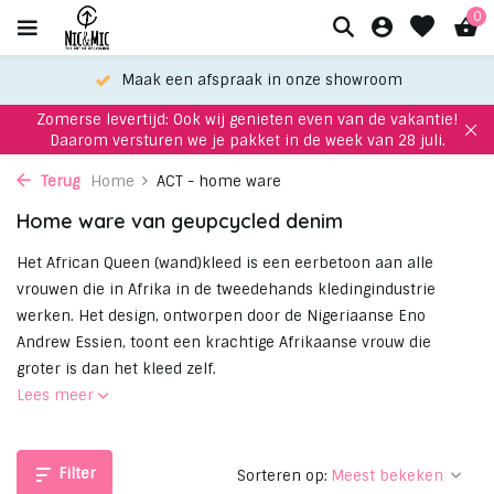
0
Maak een afspraak in onze showroom
Zomerse levertijd: Ook wij genieten even van de vakantie!
Daarom versturen we je pakket in de week van 28 juli.
Terug
Home
ACT - home ware
Home ware van geupcycled denim
Het African Queen (wand)kleed is een eerbetoon aan alle
vrouwen die in Afrika in de tweedehands kledingindustrie
werken. Het design, ontworpen door de Nigeriaanse Eno
Andrew Essien, toont een krachtige Afrikaanse vrouw die
groter is dan het kleed zelf.
Lees meer
Filter
Sorteren op: