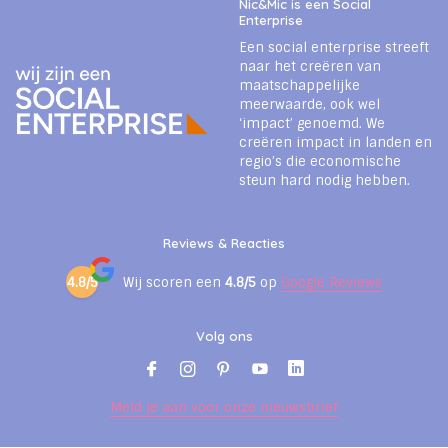
Nic&Mic is een Social
Enterprise
Een social enterprise streeft
naar het creëren van
maatschappelijke
meerwaarde, ook wel
‘impact’ genoemd. We
creëren impact in landen en
regio’s die economische
steun hard nodig hebben.
Reviews & Reacties
4.8/5
Wij scoren een
4.8/5
op
Google Reviews
Volg ons
Meld je aan voor onze nieuwsbrief