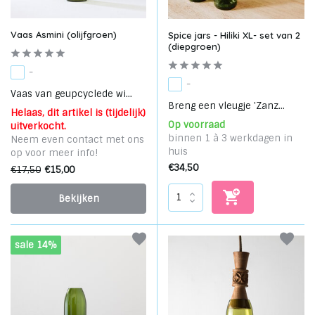
Vaas Asmini (olijfgroen)
Spice jars - Hiliki XL- set van 2
(diepgroen)
-
-
Vaas van geupcyclede wi...
Breng een vleugje 'Zanz...
Helaas, dit artikel is (tijdelijk)
Op voorraad
uitverkocht.
binnen 1 à 3 werkdagen in
Neem even contact met ons
huis
op voor meer info!
€34,50
€17,50
€15,00
Bekijken
sale 14%