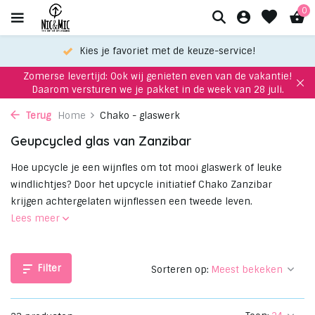
0
Kies je favoriet met de keuze-service!
Zomerse levertijd: Ook wij genieten even van de vakantie!
Daarom versturen we je pakket in de week van 28 juli.
Terug
Home
Chako - glaswerk
Geupcycled glas van Zanzibar
Hoe upcycle je een wijnfles om tot mooi glaswerk of leuke
windlichtjes? Door het upcycle initiatief Chako Zanzibar
krijgen achtergelaten wijnflessen een tweede leven.
Lees meer
Filter
Sorteren op: