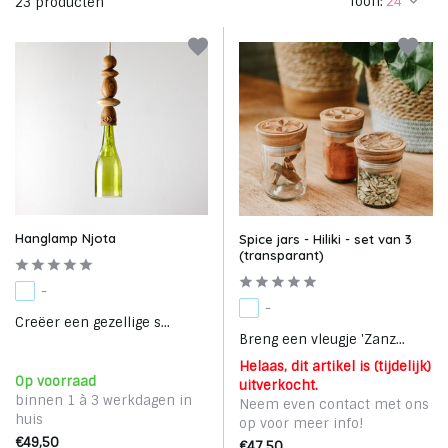
Toon:
23 producten
Hanglamp Njota
Spice jars - Hiliki - set van 3
(transparant)
-
-
Creëer een gezellige s...
Breng een vleugje 'Zanz...
Helaas, dit artikel is (tijdelijk)
Op voorraad
uitverkocht.
binnen 1 à 3 werkdagen in
Neem even contact met ons
huis
op voor meer info!
€49,50
€47,50