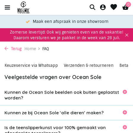
0
Maak een afspraak in onze showroom
Zomerse levertijd: Ook wij genieten even van de vakantie!
Daarom versturen we je pakket in de week van 28 juli.
Terug
Home
FAQ
Keuzeservice via Whatsapp
Verzenden & retourneren
Betaa
Veelgestelde vragen over Ocean Sole
Kunnen de Ocean Sole beelden ook buiten geplaatst
worden?
Kunnen ze bij Ocean Sole ‘alle dieren’ maken?
Is de teenslipperkunst voor 100% gemaakt van