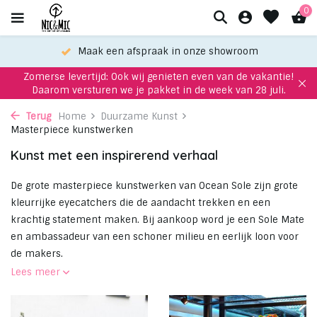
0
Maak een afspraak in onze showroom
Zomerse levertijd: Ook wij genieten even van de vakantie!
Daarom versturen we je pakket in de week van 28 juli.
Terug
Home
Duurzame Kunst
Masterpiece kunstwerken
Kunst met een inspirerend verhaal
De grote masterpiece kunstwerken van Ocean Sole zijn grote
kleurrijke eyecatchers die de aandacht trekken en een
krachtig statement maken. Bij aankoop word je een Sole Mate
en ambassadeur van een schoner milieu en eerlijk loon voor
de makers.
Lees meer