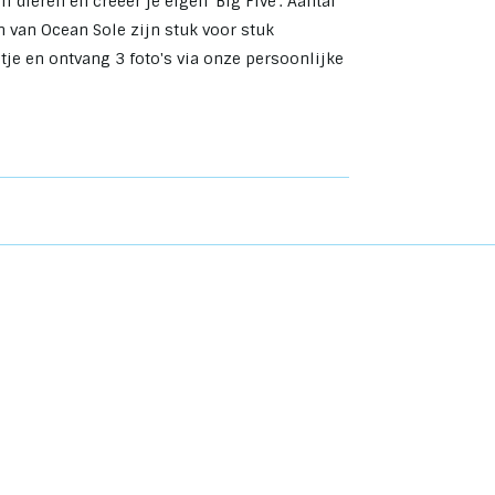
dieren en creëer je eigen 'Big Five'. Aantal
n van Ocean Sole zijn stuk voor stuk
je en ontvang 3 foto's via onze persoonlijke