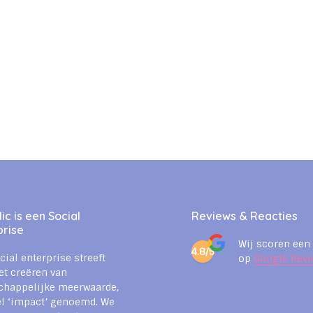
c is een Social
Reviews & Reacties
prise
Wij scoren een
4.8/5
cial enterprise streeft
op
Google Revi
et creëren van
chappelijke meerwaarde,
l ‘impact’ genoemd. We