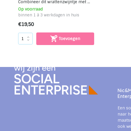
Combineer dit wrattenzwijntje met ...
Op voorraad
binnen 1 à 3 werkdagen in huis
€19,50
Toevoegen
Nic&Mi
Enter
Een so
naar h
maats
ook we