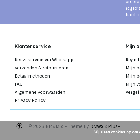
creëre
regio’
hard n
Klantenservice
Mijn 
Keuzeservice via Whatsapp
Regist
Verzenden & retourneren
Mijn b
Betaalmethoden
Mijn b
FAQ
Mijn v
Algemene voorwaarden
Vergel
Privacy Policy
© 2026 Nic&Mic - Theme By
DMWS
x
Plus+
Wij slaan cookies op om 