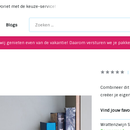
riet met de keuze-service!
Unieke upcycling items voor je i
Blogs
wij genieten even van de vakantie! Daarom versturen we je pakket
Combineer dit 
creëer je eigen 
Vind jouw favor
Wrattenzwijn 