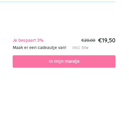
€19,50
Je bespaart 3%
€20,00
Maak er een cadeautje van!
Incl. btw
In mijn mandje