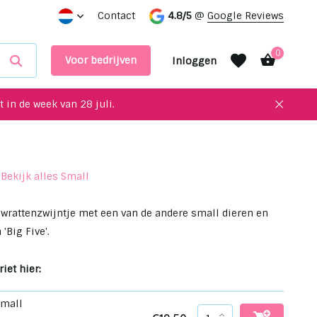
nterieur!
Maak een afspraak in onze showroom
Contact
4.8/5
@
Google Reviews
0
Voor bedrijven
Inloggen
 in de week van 28 juli.
Bekijk alles Small
Account aanmaken
Account aanmaken
wrattenzwijntje met een van de andere small dieren en
'Big Five'.
iet hier:
Small