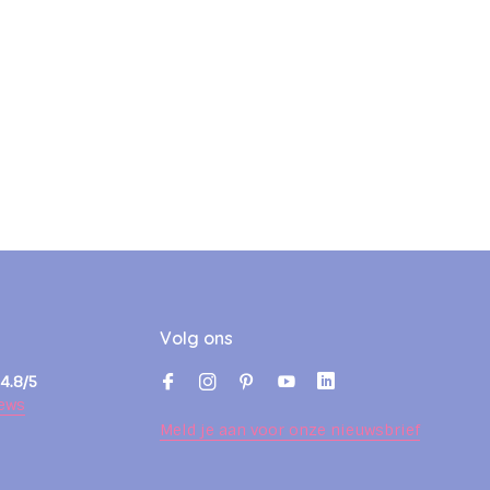
Volg ons
4.8/5
ews
Meld je aan voor onze nieuwsbrief