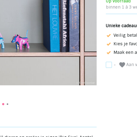
Op voorraad
binnen 1 à 3 w
Unieke cadeau
Veilig beta
Kies je fav
Maak een 
Aan v
-