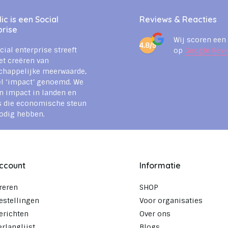
c is een Social
Reviews & Reacties
prise
Wij scoren een
4.8/5
cial enterprise streeft
op
Google Revi
et creëren van
chappelijke meerwaarde,
l ‘impact’ genoemd. We
n impact in landen en
s die economische steun
odig hebben.
account
Informatie
reren
SHOP
estellingen
Voor organisaties
erichten
Over ons
erlanglijst
Blogs