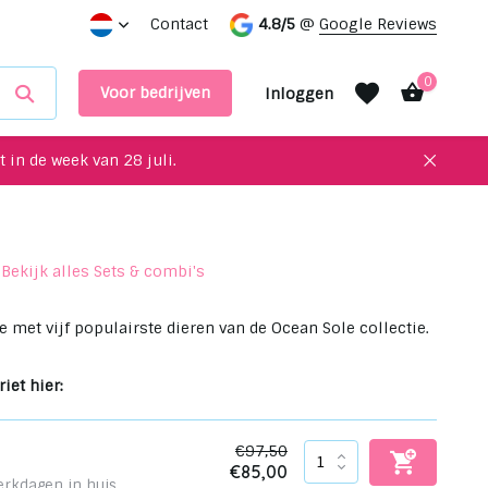
 interieur!
Maak een afspraak in onze showroom
Contact
4.8/5
@
Google Reviews
0
Voor bedrijven
Inloggen
 in de week van 28 juli.
Bekijk alles Sets & combi's
Account aanmaken
Account aanmaken
e met vijf populairste dieren van de Ocean Sole collectie.
iet hier:
€97,50
€85,00
erkdagen in huis