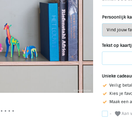
Persoonlijk kaa
Tekst op kaartje
Unieke cadeau
Veilig beta
Kies je fav
Maak een 
Aan v
-