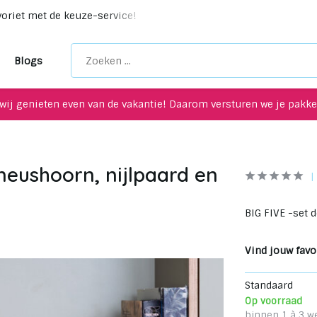
voriet met de keuze-service!
Unieke upcycling items voor je
Blogs
wij genieten even van de vakantie! Daarom versturen we je pakket
 neushoorn, nijlpaard en
BIG FIVE -set d
Vind jouw favor
Standaard
Op voorraad
binnen 1 à 3 w