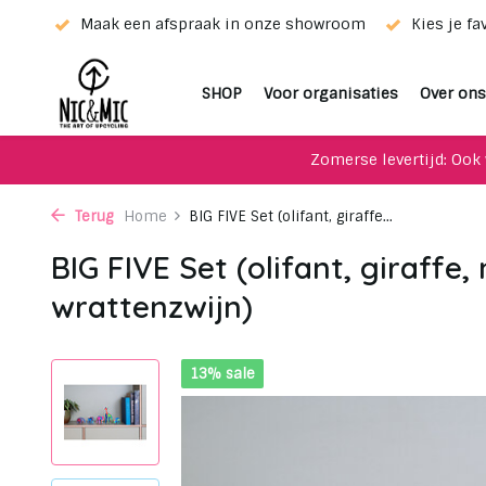
ieur!
Maak een afspraak in onze showroom
Kies je fa
SHOP
Voor organisaties
Over ons
Zomerse levertijd: Ook 
Terug
Home
BIG FIVE Set (olifant, giraffe...
BIG FIVE Set (olifant, giraffe,
wrattenzwijn)
13% sale