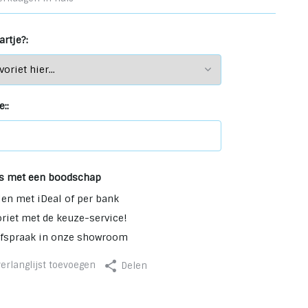
rtje?:
::
s met een boodschap
len met iDeal of per bank
oriet met de keuze-service!
afspraak in onze showroom
erlanglijst toevoegen
Delen