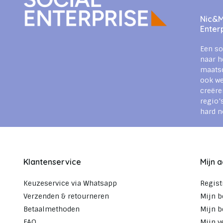
Nic&Mi
Enter
Een so
naar h
maats
ook we
creëre
regio’
hard n
Klantenservice
Mijn 
Keuzeservice via Whatsapp
Regist
Verzenden & retourneren
Mijn b
Betaalmethoden
Mijn b
FAQ
Mijn v