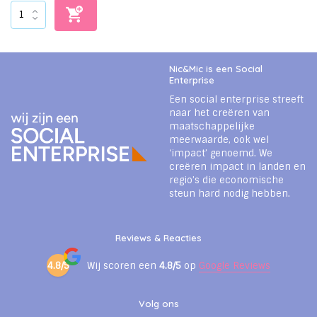
Nic&Mic is een Social
Enterprise
Een social enterprise streeft
naar het creëren van
maatschappelijke
meerwaarde, ook wel
‘impact’ genoemd. We
creëren impact in landen en
regio’s die economische
steun hard nodig hebben.
Reviews & Reacties
4.8/5
Wij scoren een
4.8/5
op
Google Reviews
Volg ons