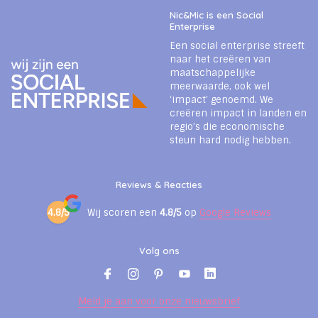
Nic&Mic is een Social
Enterprise
Een social enterprise streeft
naar het creëren van
maatschappelijke
meerwaarde, ook wel
‘impact’ genoemd. We
creëren impact in landen en
regio’s die economische
steun hard nodig hebben.
Reviews & Reacties
4.8/5
Wij scoren een
4.8/5
op
Google Reviews
Volg ons
Meld je aan voor onze nieuwsbrief