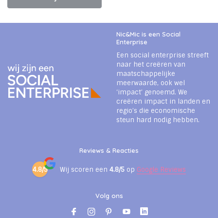
Nic&Mic is een Social
Enterprise
Een social enterprise streeft
naar het creëren van
maatschappelijke
meerwaarde, ook wel
‘impact’ genoemd. We
creëren impact in landen en
regio’s die economische
steun hard nodig hebben.
Reviews & Reacties
4.8/5
Wij scoren een
4.8/5
op
Google Reviews
Volg ons