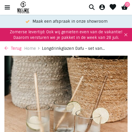
0
Maak een afspraak in onze showroom
Zomerse levertijd: Ook wij genieten even van de vakantie!
Daarom versturen we je pakket in de week van 28 juli.
Terug
Home
Longdrinkglazen Dafu - set van...