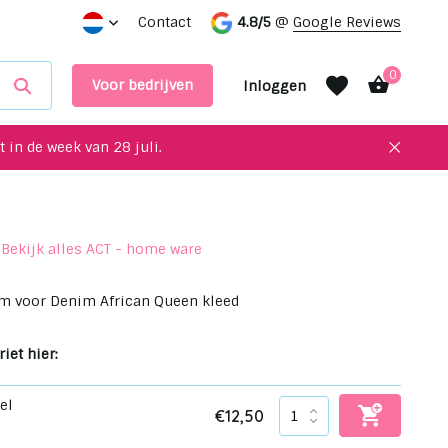
 interieur!
Maak een afspraak in onze showroom
Contact
4.8/5
@
Google Reviews
0
Voor bedrijven
Inloggen
 in de week van 28 juli.
Bekijk alles ACT - home ware
Account aanmaken
Account aanmaken
 voor Denim African Queen kleed
iet hier:
el
€12,50