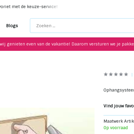
voriet met de keuze-service!
Unieke upcycling items voor je
Blogs
wij genieten even van de vakantie! Daarom versturen we je pakket
Ophangsysteem
Vind jouw favor
Maatwerk Artik
Op voorraad