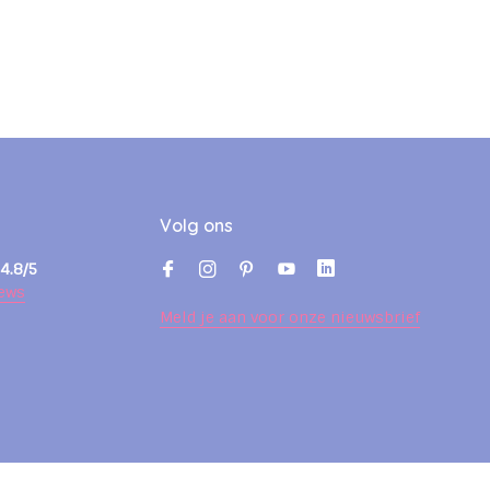
Volg ons
4.8/5
ews
Meld je aan voor onze nieuwsbrief