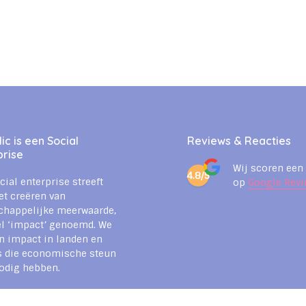
c is een Social
Reviews & Reacties
prise
Wij scoren een
4.8/5
cial enterprise streeft
op
Google Revi
et creëren van
chappelijke meerwaarde,
l ‘impact’ genoemd. We
n impact in landen en
s die economische steun
odig hebben.