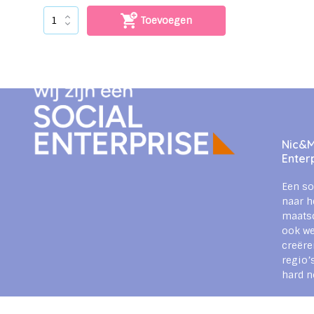
Toevoegen
Nic&Mi
Enter
Een so
naar h
maats
ook we
creëre
regio’
hard n