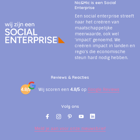
Nic&Mic is een Social
Enterprise
Een social enterprise streeft
naar het creëren van
maatschappelijke
meerwaarde, ook wel
‘impact’ genoemd. We
creëren impact in landen en
regio’s die economische
steun hard nodig hebben.
Reviews & Reacties
4.8/5
Wij scoren een
4.8/5
op
Google Reviews
Volg ons
Meld je aan voor onze nieuwsbrief