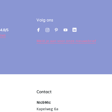
Volg ons
4.8/5
ews
Meld je aan voor onze nieuwsbrief
Contact
Nic&Mic
Kapelweg 6a