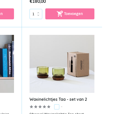
€180,00
en
Toevoegen
Waxinelichtjes Taa - set van 2
-