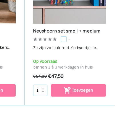
Neushoorn set small + medium
-
ers...
Ze zijn zo leuk met z'n tweetjes e...
Op voorraad
is
binnen 1 à 3 werkdagen in huis
€47,50
€54,00
en
Toevoegen