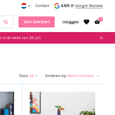
e showroom
Contact
4.8/5
@
Google Reviews
0
Voor bedrijven
Inloggen
 in de week van 28 juli.
Account aanmaken
Account aanmaken
Toon:
Sorteren op: