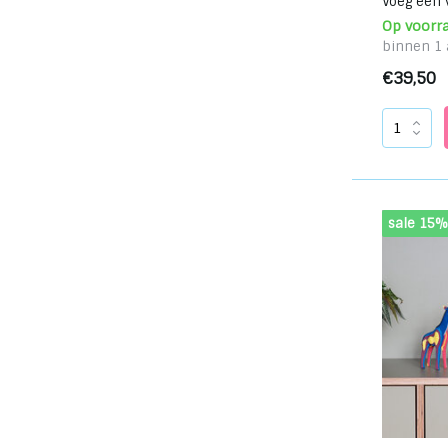
Voeg een v
Op voorr
binnen 1 
€39,50
sale 15%