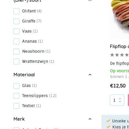
(Dier-) soort
Olifant
(4)
Giraffe
(7)
Vaas
(1)
Ananas
(1)
Flipflop
Neushoorn
(1)
Wrattenzwijn
(1)
De flipflo
Op voorr
Materiaal
binnen 1 
Glas
(1)
€12,50
Teenslippers
(12)
Textiel
(1)
Merk
Unieke u
Kies je 