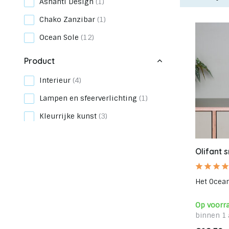
Ashanti Design
(1)
Chako Zanzibar
(1)
Ocean Sole
(12)
Product
Interieur
(4)
Lampen en sfeerverlichting
(1)
Kleurrijke kunst
(3)
Kersthanger
(3)
Olifant 
Vazen
(1)
Zitzak
(1)
Het Ocean 
Armbandjes
(1)
Op voorr
Afmeting
binnen 1 