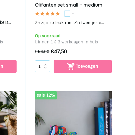
Olifanten set small + medium
-
ers...
Ze zijn zo leuk met z'n tweetjes e...
Op voorraad
is
binnen 1 à 3 werkdagen in huis
€47,50
€54,00
en
Toevoegen
sale 12%