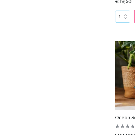
Small
(4)
€19,50
Medium
(8)
Extra large
(1)
Kleur
Mulicolor
(13)
Groen
(1)
Ocean S