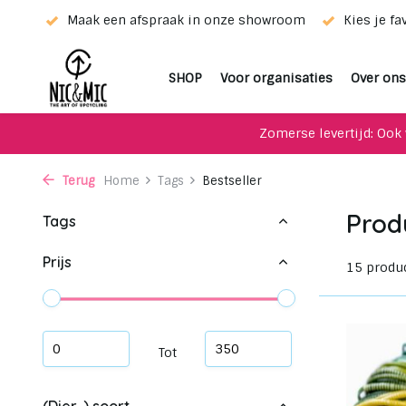
wroom
Kies je favoriet met de keuze-service!
Unieke upc
SHOP
Voor organisaties
Over ons
Zomerse levertijd: Ook 
Terug
Home
Tags
Bestseller
Prod
Tags
Prijs
15 produ
Tot