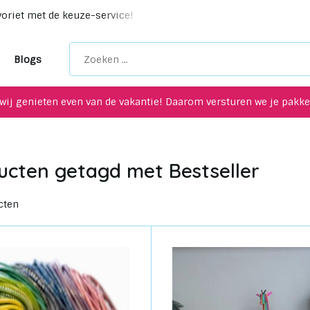
ycling items voor je interieur!
Maak een afspraak in onz
Blogs
wij genieten even van de vakantie! Daarom versturen we je pakket
ucten getagd met Bestseller
cten