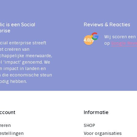
c is een Social
Reviews & Reacties
prise
Wij scoren een
4.8/5
cial enterprise streeft
op
Google Revi
et creëren van
chappelijke meerwaarde,
l ‘impact’ genoemd. We
n impact in landen en
s die economische steun
odig hebben.
account
Informatie
reren
SHOP
estellingen
Voor organisaties