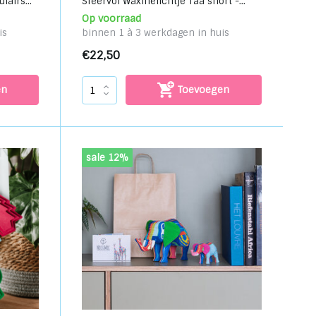
airs...
Sfeervol Waxinelichtje Taa short -...
Op voorraad
is
binnen 1 à 3 werkdagen in huis
€22,50
en
Toevoegen
sale 12%