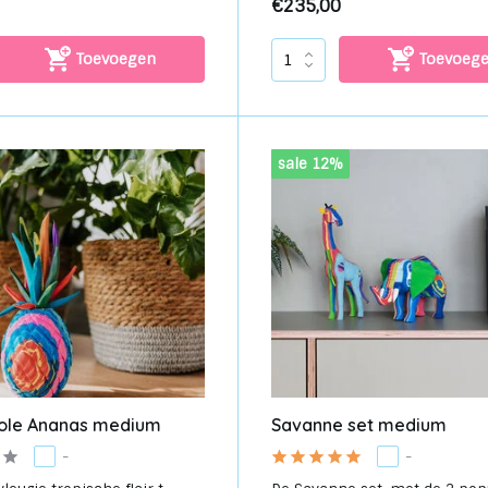
€235,00
Toevoegen
Toevoeg
sale 12%
ole Ananas medium
Savanne set medium
-
-