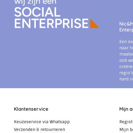
Nic&Mi
Enter
Een so
naar h
maats
ook we
creëre
regio’
hard n
Klantenservice
Mijn 
Keuzeservice via Whatsapp
Regist
Verzenden & retourneren
Mijn b