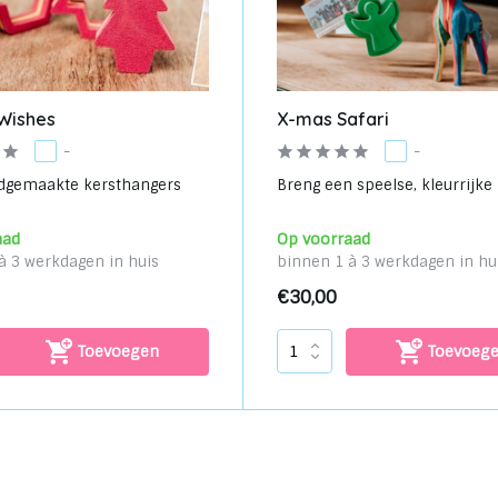
 Wishes
X-mas Safari
-
-
dgemaakte kersthangers
Breng een speelse, kleurrijke k
aad
Op voorraad
à 3 werkdagen in huis
binnen 1 à 3 werkdagen in hu
€30,00
Toevoegen
Toevoeg