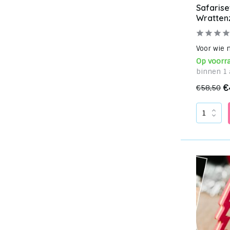
Safariset
Wrattenz
Voor wie n
Op voorr
binnen 1 
€
€58,50