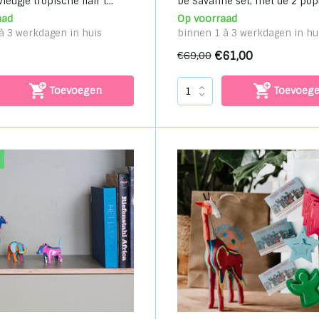
leugje tropische flair t...
De Savanne set, met de 2 popul
aad
Op voorraad
à 3 werkdagen in huis
binnen 1 à 3 werkdagen in hu
€61,00
€69,00
Toevoegen
Toevoeg