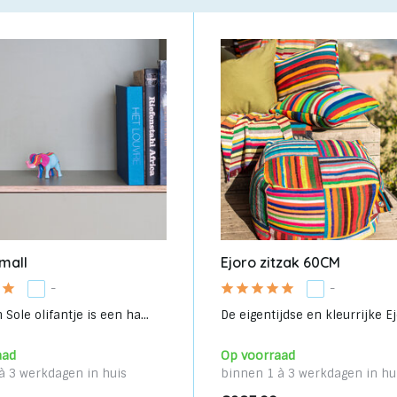
small
Ejoro zitzak 60CM
-
-
Sole olifantje is een ha...
De eigentijdse en kleurrijke Ejo
aad
Op voorraad
à 3 werkdagen in huis
binnen 1 à 3 werkdagen in hu