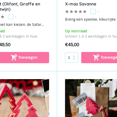
 (Olifant, Giraffe en
X-mas Savanne
wijn)
-
-
Breng een speelse, kleurrijke k
iet kan kiezen, de Safar...
aad
Op voorraad
à 3 werkdagen in huis
binnen 1 à 3 werkdagen in hu
49,50
€45,00
Toevoegen
Toevoeg