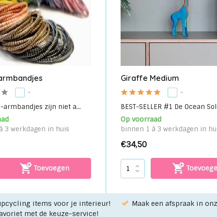
 armbandjes
Giraffe Medium
-
-
p-armbandjes zijn niet a...
BEST-SELLER #1 De Ocean Sole 
aad
Op voorraad
à 3 werkdagen in huis
binnen 1 à 3 werkdagen in hu
€34,50
Toevoegen
Toevoeg
pcycling items voor je interieur!
Maak een afspraak in o
favoriet met de keuze-service!