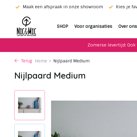
ze showroom
Kies je favoriet met de keuze-service!
Uni
SHOP
Voor organisaties
Over ons
Zomerse levertijd: Ook 
Terug
Home
Nijlpaard Medium
Nijlpaard Medium