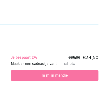
€34,50
Je bespaart 2%
€35,00
Maak er een cadeautje van!
Incl. btw
In mijn mandje