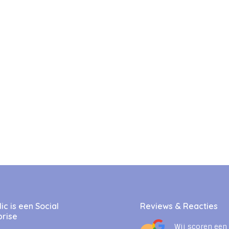
c is een Social
Reviews & Reacties
prise
Wij scoren een