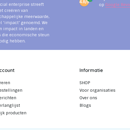
4.8/5
cial enterprise streeft
op
Google Revi
et creëren van
chappelijke meerwaarde,
l ‘impact’ genoemd. We
n impact in landen en
s die economische steun
odig hebben.
account
Informatie
reren
SHOP
estellingen
Voor organisaties
erichten
Over ons
erlanglijst
Blogs
ijk producten