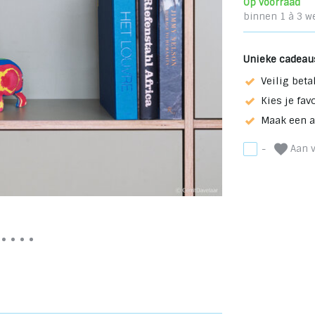
Op voorraad
binnen 1 à 3 w
Unieke cadeau
Veilig beta
Kies je fav
Maak een 
Aan v
-