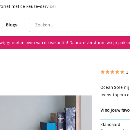
eke upcycling items voor je interieur!
Maak een afspraak 
Blogs
wij genieten even van de vakantie! Daarom versturen we je pakket
1
Ocean Sole ni
teenslippers d
Vind jouw favor
Standaard