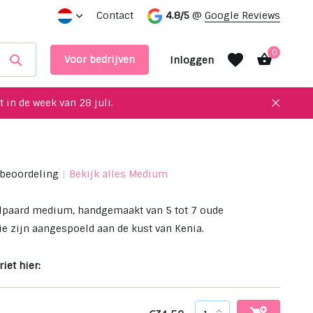
in onze showroom
Contact
4.8/5
@
Google Reviews
0
Voor bedrijven
Inloggen
 in de week van 28 juli.
 beoordeling
Bekijk alles Medium
Account aanmaken
Account aanmaken
jlpaard medium, handgemaakt van 5 tot 7 oude
ie zijn aangespoeld aan de kust van Kenia.
iet hier: