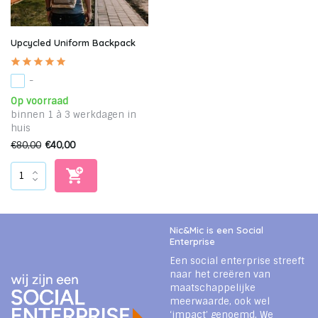
Upcycled Uniform Backpack
-
Op voorraad
binnen 1 à 3 werkdagen in
huis
€80,00
€40,00
Nic&Mic is een Social
Enterprise
Een social enterprise streeft
naar het creëren van
maatschappelijke
meerwaarde, ook wel
‘impact’ genoemd. We