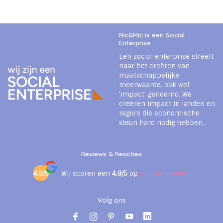
Nic&Mic is een Social
Enterprise
Een social enterprise streeft
naar het creëren van
maatschappelijke
meerwaarde, ook wel
‘impact’ genoemd. We
creëren impact in landen en
regio’s die economische
steun hard nodig hebben.
Reviews & Reacties
4.8/5
Wij scoren een
4.8/5
op
Google Reviews
Volg ons