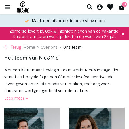
0
Maak een afspraak in onze showroom
Zomerse levertijd: Ook wij genieten even van de vakantie!
Daarom versturen we je pakket in de week van 28 juli.
Terug
Home
Over ons
Ons team
Het team van Nic&Mic
Met een klein maar bevlogen team werkt Nic&Mic dagelijks
vanuit de Upcycle Expo aan één missie: afval een tweede
leven geven en er iets moois van maken, met oog voor
duurzame werkgelegenheid voor de makers.
Lees meer