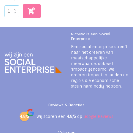
Nic&Mic is een Social
Enterprise
Een social enterprise streeft
naar het creëren van
maatschappelijke
meerwaarde, ook wel
‘impact’ genoemd. We
creëren impact in landen en
regio’s die economische
steun hard nodig hebben.
Reviews & Reacties
4.8/5
Wij scoren een
4.8/5
op
Google Reviews
Volg ons