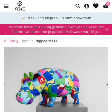
0
Maak een afspraak in onze showroom
Zomerse levertijd: Ook wij genieten even van de vakantie!
Daarom versturen we je pakket in de week van 28 juli.
Terug
Home
Nijlpaard XXL