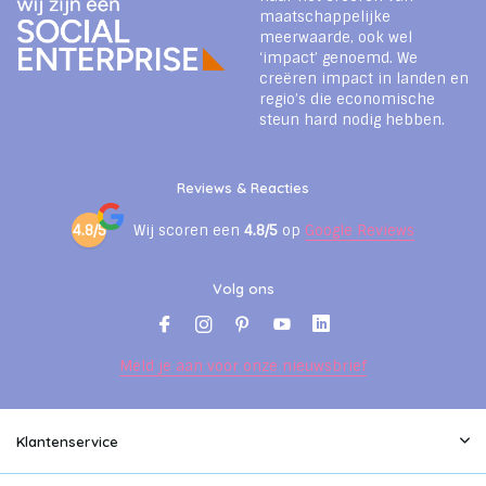
maatschappelijke
meerwaarde, ook wel
‘impact’ genoemd. We
creëren impact in landen en
regio’s die economische
steun hard nodig hebben.
Reviews & Reacties
4.8/5
Wij scoren een
4.8/5
op
Google Reviews
Volg ons
Meld je aan voor onze nieuwsbrief
Klantenservice