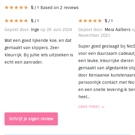
5
/
Based on 2 reviews
5
5
/
5
/
5
5
Gepost door:
Inge
op 26 Juni 2024
Gepost door:
Meia Aalbers
o
November 2021
Wat een goed lijkende koe, en dat
Super goed geslaagd bij Nic
gemaakt van slippers. Zeer
voor een duurzaam cadeautj
kleurrijk. Bij jullie iets uitzoeken is
een leuke, kleurrijke dieren
echt een aanrader.
gemaakt van afgedankte sli
door Keniaanse kunstenaars
persoonlijk contact met Ni
en een snelle levering.ik be
heel...
Lees meer
Schrijf je eigen review