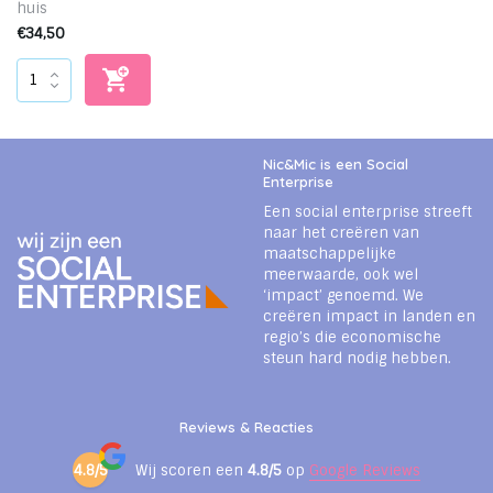
huis
€34,50
Nic&Mic is een Social
Enterprise
Een social enterprise streeft
naar het creëren van
maatschappelijke
meerwaarde, ook wel
‘impact’ genoemd. We
creëren impact in landen en
regio’s die economische
steun hard nodig hebben.
Reviews & Reacties
4.8/5
Wij scoren een
4.8/5
op
Google Reviews