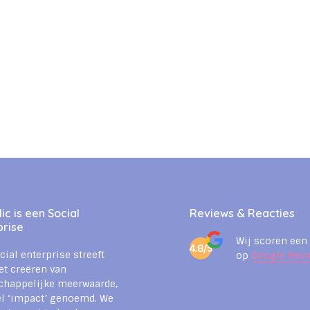
c is een Social
Reviews & Reacties
prise
Wij scoren een
4.8/5
cial enterprise streeft
op
Google Revi
et creëren van
chappelijke meerwaarde,
l ‘impact’ genoemd. We