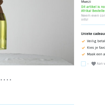
Mwezi
Dit artikel is 
Afrika! Bestelle
Neem even con
info!
Unieke cadeau
Veilig beta
Kies je fav
Maak een 
Aan v
-