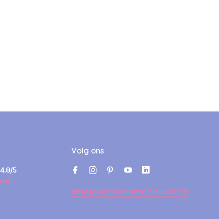
Volg ons
4.8/5
ews
Meld je aan voor onze nieuwsbrief