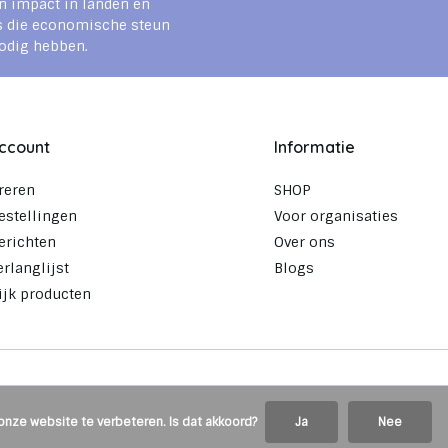
n impact in landen en
s die economische steun
odig hebben.
account
Informatie
reren
SHOP
estellingen
Voor organisaties
erichten
Over ons
erlanglijst
Blogs
ijk producten
onze website te verbeteren. Is dat akkoord?
Ja
Nee