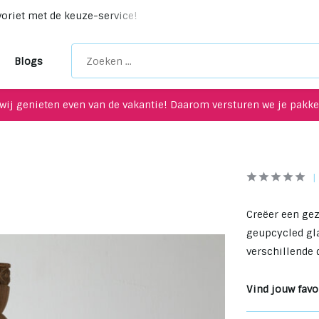
voriet met de keuze-service!
Unieke upcycling items voor je
Blogs
wij genieten even van de vakantie! Daarom versturen we je pakket
Creëer een ge
geupcycled glas
verschillende 
Vind jouw favor