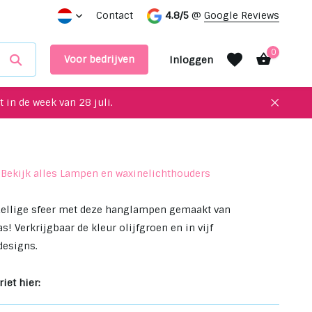
 interieur!
Maak een afspraak in onze showroom
Contact
4.8/5
@
Google Reviews
0
Voor bedrijven
Inloggen
 in de week van 28 juli.
Bekijk alles Lampen en waxinelichthouders
Account aanmaken
Account aanmaken
zellige sfeer met deze hanglampen gemaakt van
! Verkrijgbaar de kleur olijfgroen en in vijf
designs.
iet hier: