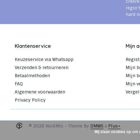
creëre
regio’
hard n
Klantenservice
Mijn 
Keuzeservice via Whatsapp
Regist
Verzenden & retourneren
Mijn b
Betaalmethoden
Mijn b
FAQ
Mijn v
Algemene voorwaarden
Vergel
Privacy Policy
© 2026 Nic&Mic - Theme By
DMWS
x
Plus+
Wij slaan cookies op om 