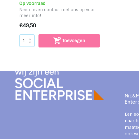
Op voorraad
Neem even contact met ons op voor
meer info!
€49,50
Toevoegen
Nic&Mi
Enter
Een so
naar h
maats
ook we