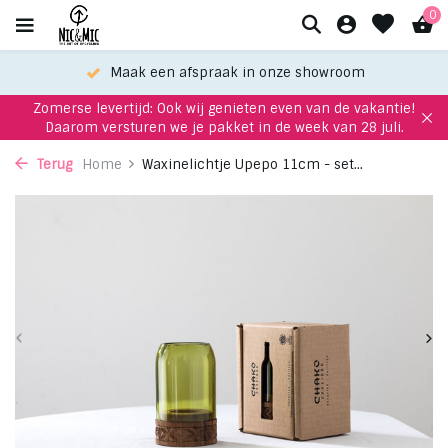
0
Maak een afspraak in onze showroom
Zomerse levertijd: Ook wij genieten even van de vakantie!
Daarom versturen we je pakket in de week van 28 juli.
Terug
Home
Waxinelichtje Upepo 11cm - set...