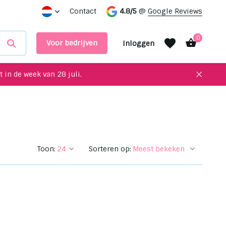
 interieur!
Maak een afspraak in onze showroom
Contact
4.8/5
@
Google Reviews
0
Voor bedrijven
Inloggen
 in de week van 28 juli.
Account aanmaken
Account aanmaken
Toon:
Sorteren op: