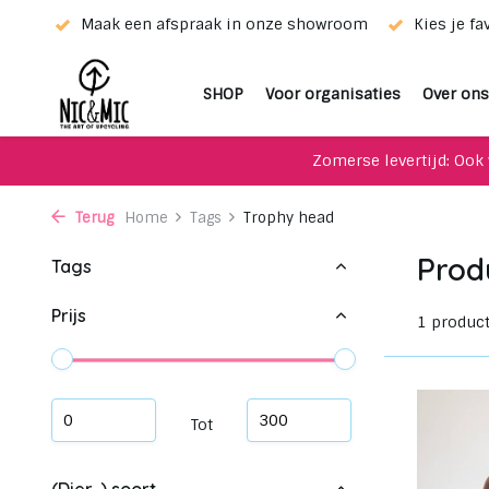
ieur!
Maak een afspraak in onze showroom
Kies je fa
SHOP
Voor organisaties
Over ons
Zomerse levertijd: Ook 
Terug
Home
Tags
Trophy head
Prod
Tags
Prijs
1 produc
Tot