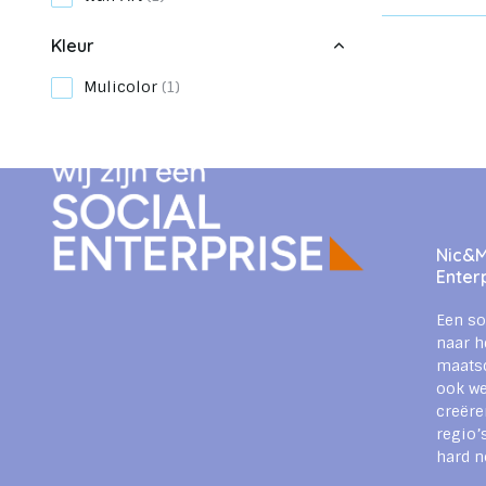
Kleur
Mulicolor
(1)
Nic&Mi
Enter
Een so
naar h
maats
ook we
creëre
regio’
hard n