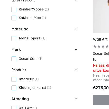
(Dier-) soort
Rendier/Moose
(1)
Kat/hond/Koe
(1)
Materiaal
Teenslippers
(1)
Wall Art
Merk
Ocean So
Ocean Sole
(1)
h...
Helaas, dit
Product
uitverkoc
Neem eve
Interieur
(1)
meer info
Kleurrijke kunst
(1)
€275,00
Afmeting
Wall Art
(1)