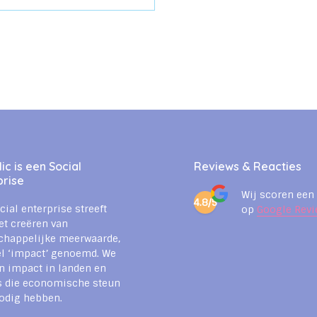
c is een Social
Reviews & Reacties
prise
Wij scoren een
4.8/5
cial enterprise streeft
op
Google Revi
et creëren van
chappelijke meerwaarde,
l ‘impact’ genoemd. We
n impact in landen en
s die economische steun
odig hebben.