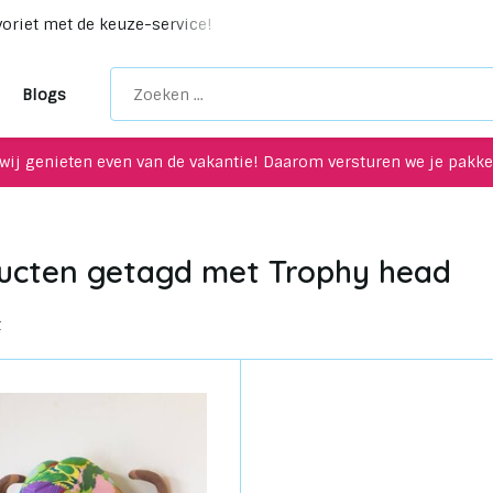
voriet met de keuze-service!
Unieke upcycling items voor je
Blogs
wij genieten even van de vakantie! Daarom versturen we je pakket
ucten getagd met Trophy head
t