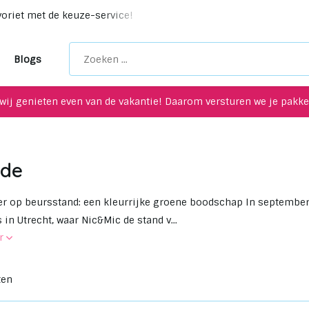
voriet met de keuze-service!
Unieke upcycling items voor je
Blogs
wij genieten even van de vakantie! Daarom versturen we je pakket
rde
er op beursstand: een kleurrijke groene boodschap In september
 in Utrecht, waar Nic&Mic de stand v...
er
ten