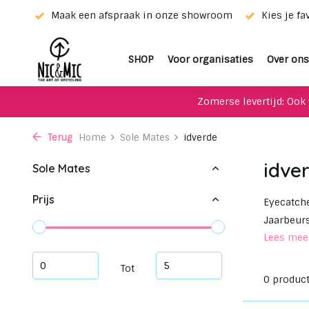
ieur!
Maak een afspraak in onze showroom
Kies je fa
SHOP
Voor organisaties
Over ons
Zomerse levertijd: Ook 
Terug
Home
Sole Mates
idverde
idve
Sole Mates
Prijs
Eyecatch
Jaarbeurs
Lees me
Tot
0 produc