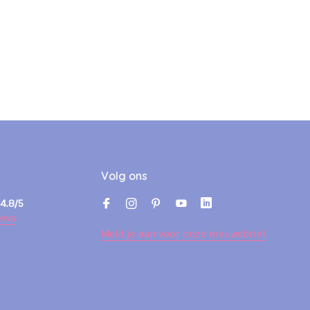
Volg ons
4.8/5
ews
Meld je aan voor onze nieuwsbrief