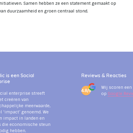
nitiatieven. Samen hebben ze een statement gemaakt op
van duurzaamheid en groen centraal stond.
c is een Social
Reviews & Reacties
prise
Wij scoren een
4.8/5
cial enterprise streeft
op
Google Revi
et creëren van
chappelijke meerwaarde,
l ‘impact’ genoemd. We
n impact in landen en
s die economische steun
odig hebben.