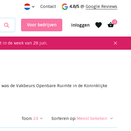
 interieur!
Maak een afspraak in onze showroom
Contact
4.8/5
@
Google Reviews
0
Voor bedrijven
Inloggen
 in de week van 28 juli.
Account aanmaken
Account aanmaken
 was de Vakbeurs Openbare Ruimte in de Koninklijke
Toon:
Sorteren op: