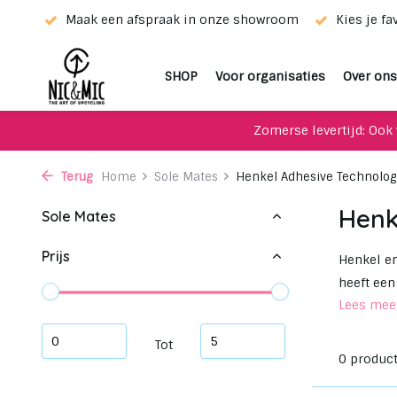
ieur!
Maak een afspraak in onze showroom
Kies je fa
SHOP
Voor organisaties
Over ons
Zomerse levertijd: Ook 
Terug
Home
Sole Mates
Henkel Adhesive Technolog
Henk
Sole Mates
Prijs
Henkel en
heeft een
Lees me
Tot
0 produc