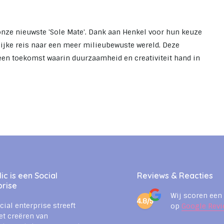
onze nieuwste 'Sole Mate'. Dank aan Henkel voor hun keuze
jke reis naar een meer milieubewuste wereld. Deze
een toekomst waarin duurzaamheid en creativiteit hand in
c is een Social
Reviews & Reacties
prise
Wij scoren een
4.8/5
cial enterprise streeft
op
Google Revi
et creëren van