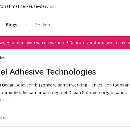
voriet met de keuze-service!
Unieke upcycling items voor je
Blogs
wij genieten even van de vakantie! Daarom versturen we je pakket
ies
el Adhesive Technologies
 Ocean Sole: een bijzondere samenwerking Henkel, een toonaange
 opmerkelijke samenwerking met Ocean Sole, een organisatie...
er
ten