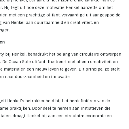
ence bij Henkel, benadrukt het inspirerende karakter van de
. Hij legt uit hoe deze motivatie Henkel aanzette om het
aien met een prachtige olifant, vervaardigd uit aangespoelde
 van Henkel aan duurzaamheid en creativiteit, en
ingen.
pen
ty bij Henkel, benadrukt het belang van circulaire ontwerpen
 De Ocean Sole olifant illustreert niet alleen creativiteit en
materialen een nieuw leven te geven. Dit principe, zo stelt
ven naar duurzaamheid en innovatie.
t Henkel's betrokkenheid bij het herdefiniëren van de
me praktijken. Door deel te nemen aan initiatieven die
rialen, draagt Henkel bij aan een circulaire economie en
.