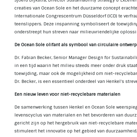
Sjoerd Dijkstra, Director Sustainability Strategy & Excell
creaties van Ocean Sole en het duurzame concept erachter
Internationale Congrescentrum Düsseldorf (ICD) te verfra
teenslippers. Deze inspanning symboliseert de toewijding
onderstreept hun streven naar milieuvriendelijke oploss
De Ocean Sole olifant als symbool van circulaire ontwer
Dr. Fabian Becker, Senior Manager Design for Sustainabili
in een tijd waarin het milieu steeds meer onder druk staat.
toewijding, maar ook de mogelijkheid om niet-recyclebare 
Dr. Becker, is een essentieel onderdeel van Henkel's stre
Een nieuw leven voor niet-recyclebare materialen
De samenwerking tussen Henkel en Ocean Sole weerspiegel
levenscyclus van materialen en het bevorderen van duurza
gericht zijn op het hergebruik van niet-recyclebare mate
stimuleert het innovatie op het gebied van duurzaamheid