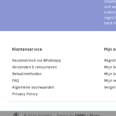
maats
ook we
creëre
regio’
hard n
Klantenservice
Mijn 
Keuzeservice via Whatsapp
Regist
Verzenden & retourneren
Mijn b
Betaalmethoden
Mijn b
FAQ
Mijn v
Algemene voorwaarden
Vergel
Privacy Policy
© 2026 Nic&Mic - Theme By
DMWS
x
Plus+