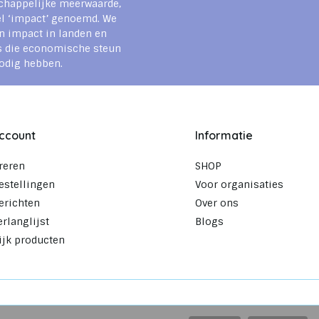
chappelijke meerwaarde,
l ‘impact’ genoemd. We
n impact in landen en
s die economische steun
odig hebben.
account
Informatie
reren
SHOP
estellingen
Voor organisaties
erichten
Over ons
erlanglijst
Blogs
ijk producten