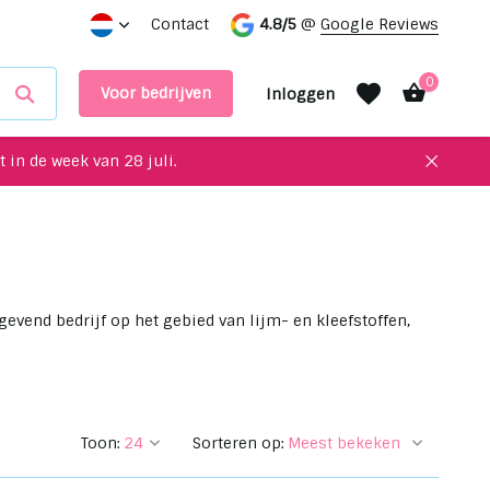
 interieur!
Maak een afspraak in onze showroom
Contact
4.8/5
@
Google Reviews
0
Voor bedrijven
Inloggen
 in de week van 28 juli.
Account aanmaken
Account aanmaken
vend bedrijf op het gebied van lijm- en kleefstoffen,
Toon:
Sorteren op: