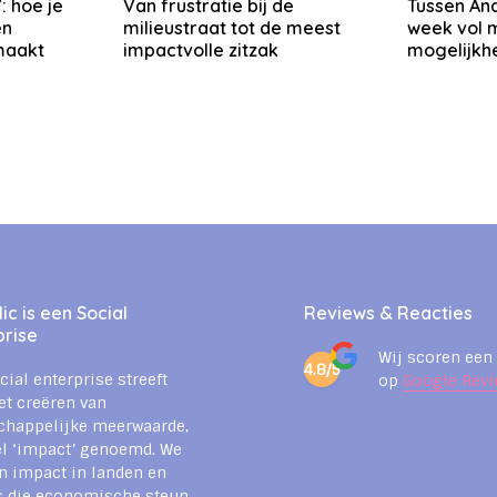
: hoe je
Van frustratie bij de
Tussen And
en
milieustraat tot de meest
week vol 
 maakt
impactvolle zitzak
mogelijkh
c is een Social
Reviews & Reacties
prise
Wij scoren een
4.8/5
cial enterprise streeft
op
Google Revi
et creëren van
chappelijke meerwaarde,
l ‘impact’ genoemd. We
n impact in landen en
s die economische steun