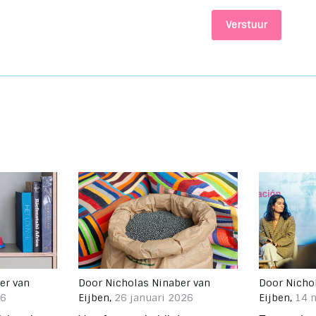
Verstuur
er van
Door
Nicholas Ninaber van
Door
Nicho
26
Eijben
,
26 januari 2026
Eijben
,
14 