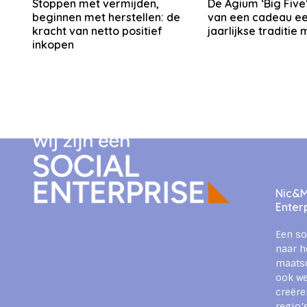
Stoppen met vermijden,
De Agium ‘Big Five’
beginnen met herstellen: de
van een cadeau e
kracht van netto positief
jaarlijkse traditie
inkopen
Nic&Mi
Enter
Een so
naar h
maats
ook we
creëre
regio’