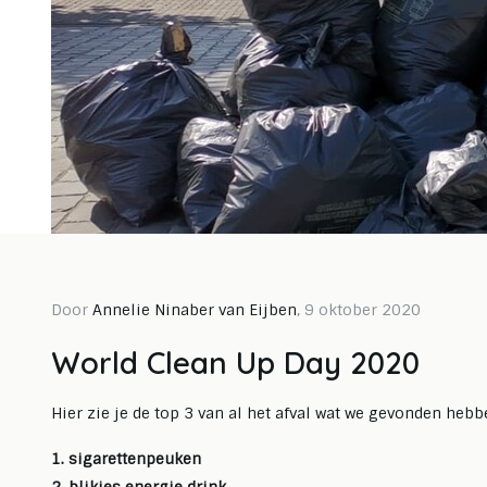
Door Nicholas Ninaber van Eijben, 26
Door Ni
januari 2026
novemb
Door
Annelie Ninaber van Eijben
, 9 oktober 2020
Van frustratie bij de
Tus
World Clean Up Day 2020
milieustraat tot de
atel
meest impactvolle
mak
Hier zie je de top 3 van al het afval wat we gevonden hebb
zitzak
mog
1. sigarettenpeuken