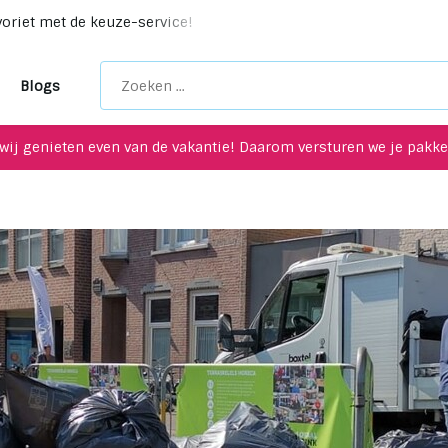
ycling items voor je interieur!
Maak een afspraak in onz
Blogs
wij genieten even van de vakantie! Daarom versturen we je pakket