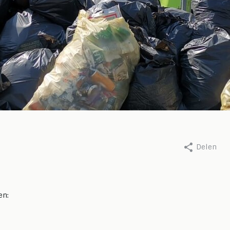
cholas Ninaber van Eijben, 14
Door Nicholas Ninaber van Eij
er 2025
juni 2026
Delen
sen Andes en
Stoppen met
iers: een week vol
vermijden, beg
ers, missies en
met herstellen:
en:
elijkheden
kracht van nett