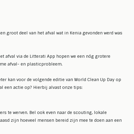
positief inkope
eer
Lees meer
Een groot deel van het afval wat in Kenia gevonden werd was
t afval via de Litterati App hopen we een nóg grotere
rme afval- en plasticprobleem.
ter kan voor de volgende editie van World Clean Up Day op
l een actie op? Hierbij alvast onze tips:
gers te werven. Bel ook even naar de scouting, lokale
erbaasd zijn hoeveel mensen bereid zijn mee te doen aan een