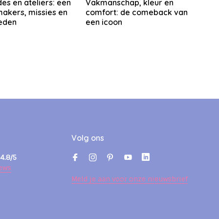
es en ateliers: een
Vakmanschap, kleur en
makers, missies en
comfort: de comeback van
eden
een icoon
Volg ons
4.8/5
ews
Meld je aan voor onze nieuwsbrief