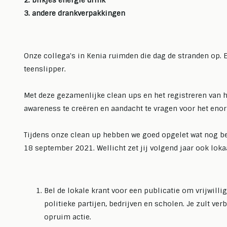
2. blikjes energie drink
Lees meer
Lees m
3. andere drankverpakkingen
Onze collega's in Kenia ruimden die dag de stranden op. 
teenslipper.
Met deze gezamenlijke clean ups en het registreren van he
awareness te creëren en aandacht te vragen voor het eno
Tijdens onze clean up hebben we goed opgelet wat nog be
18 september 2021. Wellicht zet jij volgend jaar ook lokaa
Bel de lokale krant voor een publicatie om vrijwilli
politieke partijen, bedrijven en scholen. Je zult v
opruim actie.