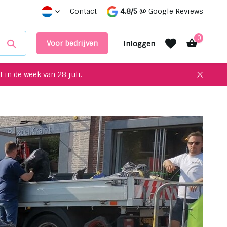
e showroom
Contact
4.8/5
@
Google Reviews
0
Voor bedrijven
Inloggen
 in de week van 28 juli.
Account aanmaken
Account aanmaken