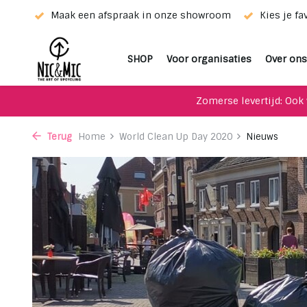
wroom
Kies je favoriet met de keuze-service!
Unieke upc
SHOP
Voor organisaties
Over ons
Zomerse levertijd: Ook 
Terug
Home
World Clean Up Day 2020
Nieuws