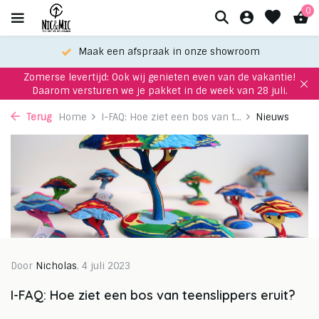
0
Maak een afspraak in onze showroom
Zomerse levertijd: Ook wij genieten even van de vakantie!
Daarom versturen we je pakket in de week van 28 juli.
Terug
Home
I-FAQ: Hoe ziet een bos van t...
Nieuws
Door
Nicholas
, 4 juli 2023
I-FAQ: Hoe ziet een bos van teenslippers eruit?⁠