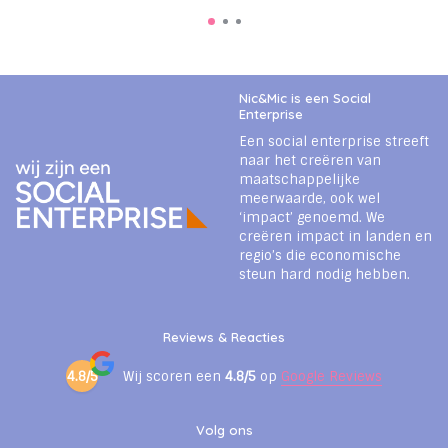
Nic&Mic is een Social
Enterprise
Een social enterprise streeft
naar het creëren van
maatschappelijke
meerwaarde, ook wel
‘impact’ genoemd. We
creëren impact in landen en
regio’s die economische
steun hard nodig hebben.
Reviews & Reacties
4.8/5
Wij scoren een
4.8/5
op
Google Reviews
Volg ons