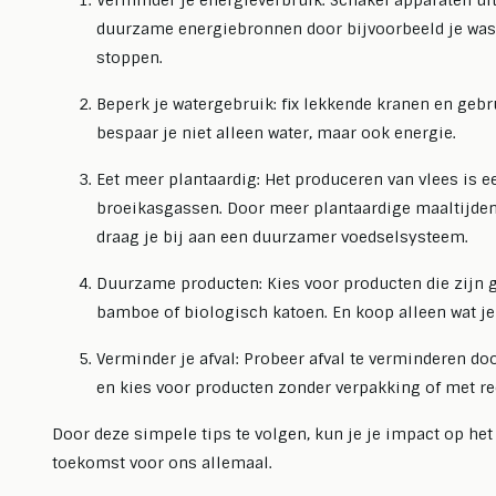
Verminder je energieverbruik: Schakel apparaten uit
Lees meer
Lees m
duurzame energiebronnen door bijvoorbeeld je was a
stoppen.
Beperk je watergebruik: fix lekkende kranen en geb
bespaar je niet alleen water, maar ook energie.
Eet meer plantaardig: Het produceren van vlees is e
broeikasgassen. Door meer plantaardige maaltijden 
draag je bij aan een duurzamer voedselsysteem.
Duurzame producten: Kies voor producten die zijn 
bamboe of biologisch katoen. En koop alleen wat je
Verminder je afval: Probeer afval te verminderen do
en kies voor producten zonder verpakking of met r
Door deze simpele tips te volgen, kun je je impact op h
toekomst voor ons allemaal.