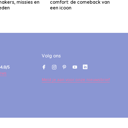
makers, missies en
comfort: de comeback van
eden
een icoon
Volg ons
4.8/5
ews
Meld je aan voor onze nieuwsbrief