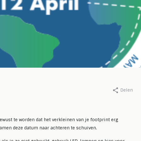
cholas Ninaber van Eijben, 14
Door Nicholas Ninaber van Eij
er 2025
juni 2026
Delen
sen Andes en
Stoppen met
iers: een week vol
vermijden, beg
ers, missies en
met herstellen:
ewust te worden dat het verkleinen van je footprint erg
 samen deze datum naar achteren te schuiven.
elijkheden
kracht van nett