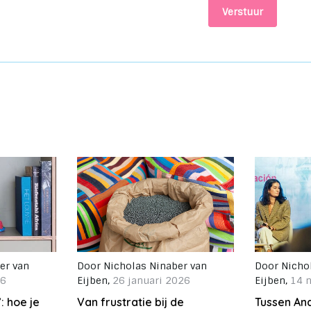
Verstuur
er van
Door
Nicholas Ninaber van
Door
Nicho
26
Eijben
,
26 januari 2026
Eijben
,
14 
: hoe je
Van frustratie bij de
Tussen And