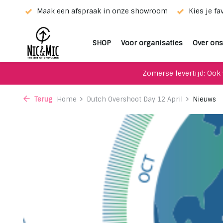
 afspraak in onze showroom
Kies je favoriet met de keuze
SHOP
Voor organisaties
Over ons
Zomerse levertijd: Ook 
Terug
Home
Dutch Overshoot Day 12 April
Nieuws