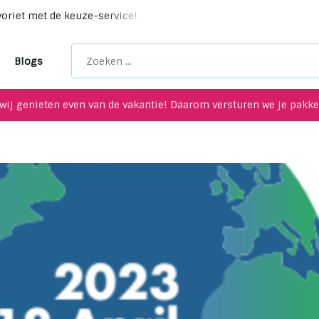
-service!
Unieke upcycling items voor je interieur!
Maa
Blogs
wij genieten even van de vakantie! Daarom versturen we je pakket