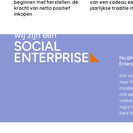
beginnen met herstellen: de
van een cadeau e
kracht van netto positief
jaarlijkse traditie
inkopen
Nic&Mi
Enter
Een so
naar h
maats
ook we
creëre
regio’
hard n