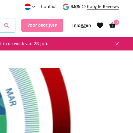
k een afspraak in onze showroom
Contact
4.8/5
@
Google Reviews
0
Voor bedrijven
Inloggen
 in de week van 28 juli.
Account aanmaken
Account aanmaken