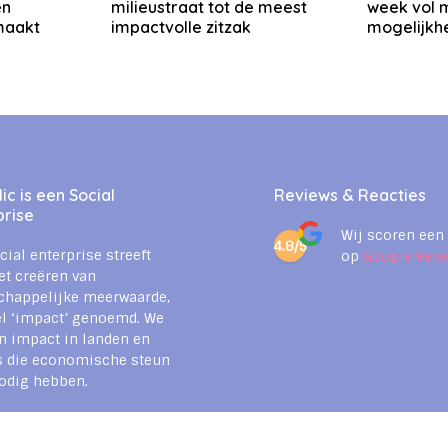
en
milieustraat tot de meest
week vol 
 maakt
impactvolle zitzak
mogelijkh
c is een Social
Reviews & Reacties
prise
Wij scoren een
4.8/5
cial enterprise streeft
op
Google Revi
et creëren van
chappelijke meerwaarde,
l ‘impact’ genoemd. We
n impact in landen en
s die economische steun
odig hebben.