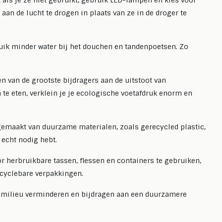
 als je ze niet gebruikt, gebruik LED-lampen en kies voor
positief inkope
eer
an de lucht te drogen in plaats van ze in de droger te
Lees meer
ruik minder water bij het douchen en tandenpoetsen. Zo
en van de grootste bijdragers aan de uitstoot van
te eten, verklein je je ecologische voetafdruk enorm en
gemaakt van duurzame materialen, zoals gerecycled plastic,
 echt nodig hebt.
or herbruikbare tassen, flessen en containers te gebruiken,
ecyclebare verpakkingen.
et milieu verminderen en bijdragen aan een duurzamere