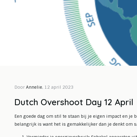
Door Nicholas Ninaber van Eijben, 26
Door Ni
januari 2026
novemb
Door
Annelie
, 12 april 2023
Van frustratie bij de
Tus
Dutch Overshoot Day 12 April
milieustraat tot de
atel
meest impactvolle
mak
Een goede dag om stil te staan bij je eigen impact en je b
belangrijk is want het is gemakkelijker dan je denkt om
zitzak
mog