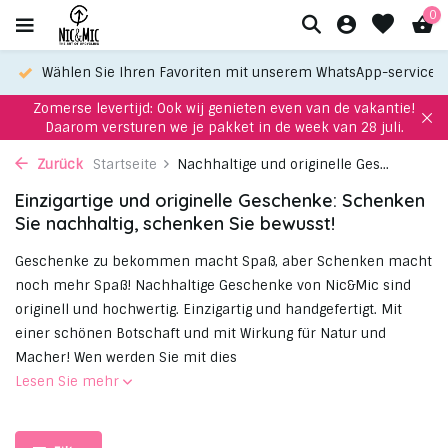
0
um
Wählen Sie Ihren Favoriten mit unserem WhatsApp-service!
Zomerse levertijd: Ook wij genieten even van de vakantie!
Daarom versturen we je pakket in de week van 28 juli.
Zurück
Startseite
Nachhaltige und originelle Ges...
Einzigartige und originelle Geschenke: Schenken
Sie nachhaltig, schenken Sie bewusst!
Geschenke zu bekommen macht Spaß, aber Schenken macht
noch mehr Spaß! Nachhaltige Geschenke von Nic&Mic sind
originell und hochwertig. Einzigartig und handgefertigt. Mit
einer schönen Botschaft und mit Wirkung für Natur und
Macher! Wen werden Sie mit dies
Lesen Sie mehr