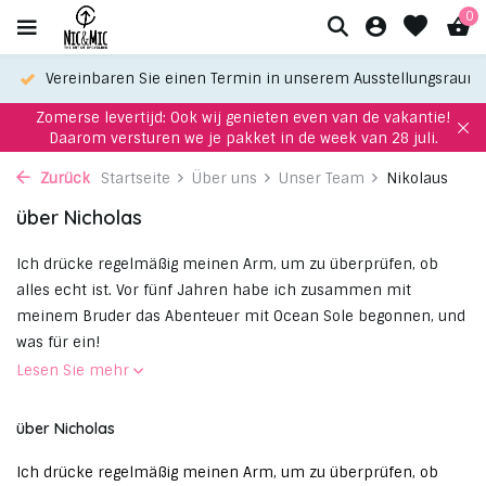
0
Vereinbaren Sie einen Termin in unserem Ausstellungsraum
Zomerse levertijd: Ook wij genieten even van de vakantie!
Daarom versturen we je pakket in de week van 28 juli.
Zurück
Startseite
Über uns
Unser Team
Nikolaus
über Nicholas
Ich drücke regelmäßig meinen Arm, um zu überprüfen, ob
alles echt ist. Vor fünf Jahren habe ich zusammen mit
meinem Bruder das Abenteuer mit Ocean Sole begonnen, und
was für ein!
Lesen Sie mehr
über Nicholas
Ich drücke regelmäßig meinen Arm, um zu überprüfen, ob