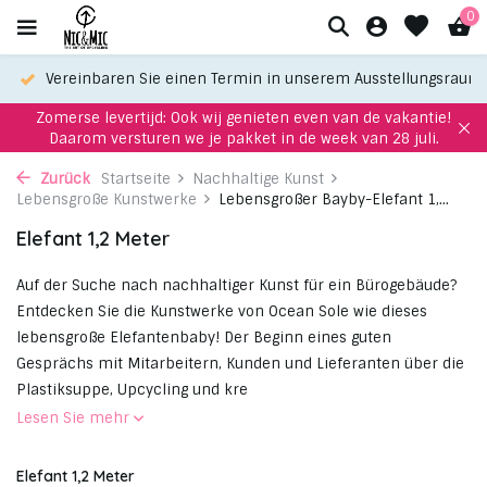
0
Vereinbaren Sie einen Termin in unserem Ausstellungsraum
Zomerse levertijd: Ook wij genieten even van de vakantie!
Daarom versturen we je pakket in de week van 28 juli.
Zurück
Startseite
Nachhaltige Kunst
Lebensgroße Kunstwerke
Lebensgroßer Bayby-Elefant 1,...
Elefant 1,2 Meter
Auf der Suche nach nachhaltiger Kunst für ein Bürogebäude?
Entdecken Sie die Kunstwerke von Ocean Sole wie dieses
lebensgroße Elefantenbaby! Der Beginn eines guten
Gesprächs mit Mitarbeitern, Kunden und Lieferanten über die
Plastiksuppe, Upcycling und kre
Lesen Sie mehr
Elefant 1,2 Meter