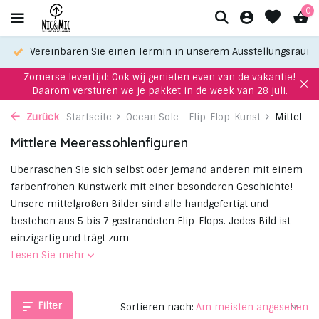
0
um
Wählen Sie Ihren Favoriten mit unserem WhatsApp-service!
Zomerse levertijd: Ook wij genieten even van de vakantie!
Daarom versturen we je pakket in de week van 28 juli.
Zurück
Startseite
Ocean Sole - Flip-Flop-Kunst
Mittel
Mittlere Meeressohlenfiguren
Überraschen Sie sich selbst oder jemand anderen mit einem
farbenfrohen Kunstwerk mit einer besonderen Geschichte!
Unsere mittelgroßen Bilder sind alle handgefertigt und
bestehen aus 5 bis 7 gestrandeten Flip-Flops. Jedes Bild ist
einzigartig und trägt zum
Lesen Sie mehr
Filter
Sortieren nach: