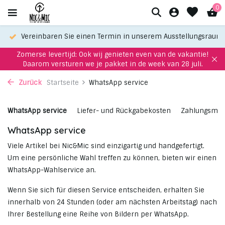
0
Vereinbaren Sie einen Termin in unserem Ausstellungsraum
Zomerse levertijd: Ook wij genieten even van de vakantie!
Daarom versturen we je pakket in de week van 28 juli.
Zurück
Startseite
WhatsApp service
WhatsApp service
Liefer- und Rückgabekosten
Zahlungsmög
WhatsApp service
Viele Artikel bei Nic&Mic sind einzigartig und handgefertigt.
Um eine persönliche Wahl treffen zu können, bieten wir einen
WhatsApp-Wahlservice an.
Wenn Sie sich für diesen Service entscheiden, erhalten Sie
innerhalb von 24 Stunden (oder am nächsten Arbeitstag) nach
Ihrer Bestellung eine Reihe von Bildern per WhatsApp.