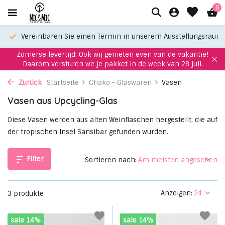
0
Vereinbaren Sie einen Termin in unserem Ausstellungsraum
Zomerse levertijd: Ook wij genieten even van de vakantie!
Daarom versturen we je pakket in de week van 28 juli.
Zurück
Startseite
Chako - Glaswaren
Vasen
Vasen aus Upcycling-Glas
Diese Vasen werden aus alten Weinflaschen hergestellt, die auf
der tropischen Insel Sansibar gefunden wurden.
Filter
Sortieren nach:
Anzeigen:
3 produkte
sale 14%
sale 14%