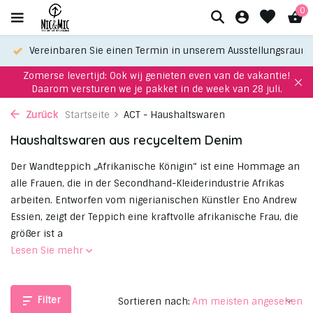
0
einbaren Sie einen Termin in unserem Ausstellungsraum
Wähle
Zomerse levertijd: Ook wij genieten even van de vakantie!
Daarom versturen we je pakket in de week van 28 juli.
Zurück
Startseite
ACT - Haushaltswaren
Haushaltswaren aus recyceltem Denim
Der Wandteppich „Afrikanische Königin“ ist eine Hommage an
alle Frauen, die in der Secondhand-Kleiderindustrie Afrikas
arbeiten. Entworfen vom nigerianischen Künstler Eno Andrew
Essien, zeigt der Teppich eine kraftvolle afrikanische Frau, die
größer ist a
Lesen Sie mehr
Filter
Sortieren nach: