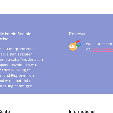
c ist ein Sociale
Reviews
prise
Wij scoren een
4.8/5
cial Enterprise zielt
op
Google Revi
 ab, einen sozialen
rt zu schaffen, der auch
mpact" bezeichnet wird.
haffen Wirkung in
n und Regionen, die
nd wirtschaftliche
tützung benötigen.
Konto
Informationen