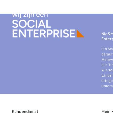
Nic&Mi
Enter
Ein So
darauf
Mehrwe
als "I
Wir sc
Länder
dringe
Unters
Kundendienst
Mein 