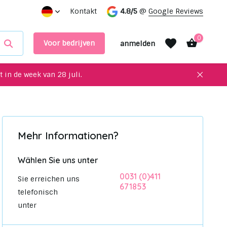
service!
Einzigartige Upcycling-Artikel für Ihre Inneneinri
Kontakt
4.8/5
@
Google Reviews
0
Voor bedrijven
anmelden
 in de week van 28 juli.
Benutzerkonto
Mehr Informationen?
Benutzerkonto
anlegen
anlegen
Wählen Sie uns unter
0031 (0)411
Sie erreichen uns
671853
telefonisch
unter