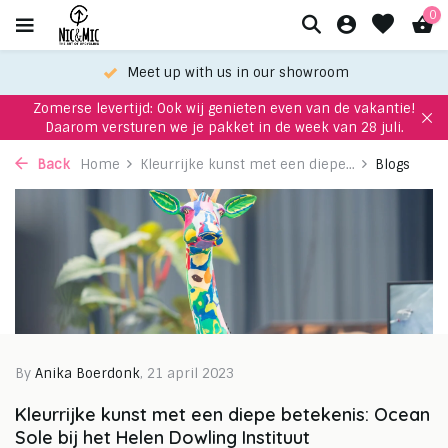
0
Meet up with us in our showroom
Zomerse levertijd: Ook wij genieten even van de vakantie!
Daarom versturen we je pakket in de week van 28 juli.
Back
Home
Kleurrijke kunst met een diepe...
Blogs
By
Anika Boerdonk
, 21 april 2023
Kleurrijke kunst met een diepe betekenis: Ocean
Sole bij het Helen Dowling Instituut