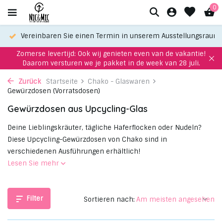
0
Ausstellungsraum
Wählen Sie Ihren Favoriten mit unserem What
Zomerse levertijd: Ook wij genieten even van de vakantie!
Daarom versturen we je pakket in de week van 28 juli.
Zurück
Startseite
Chako - Glaswaren
Gewürzdosen (Vorratsdosen)
Gewürzdosen aus Upcycling-Glas
Deine Lieblingskräuter, tägliche Haferflocken oder Nudeln?
Diese Upcycling-Gewürzdosen von Chako sind in
verschiedenen Ausführungen erhältlich!
Lesen Sie mehr
Filter
Sortieren nach: