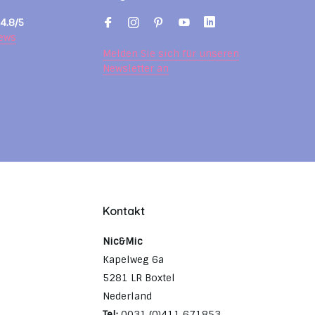
4.8/5
ews
Melden Sie sich für unseren
Newsletter an
Kontakt
Nic&Mic
Kapelweg 6a
5281 LR Boxtel
Nederland
Tel:
0031 (0)411 671853