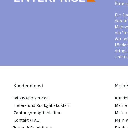
Enter
Ein So
darauf
Mehrwe
als "I
Wir sc
Länder
dringe
Unters
Kundendienst
Mein 
WhatsApp service
Kunde
Liefer- und Rückgabekosten
Meine 
Zahlungsmöglichkeiten
Meine 
Kontakt / FAQ
Mein 
Terms & Conditions
Produk