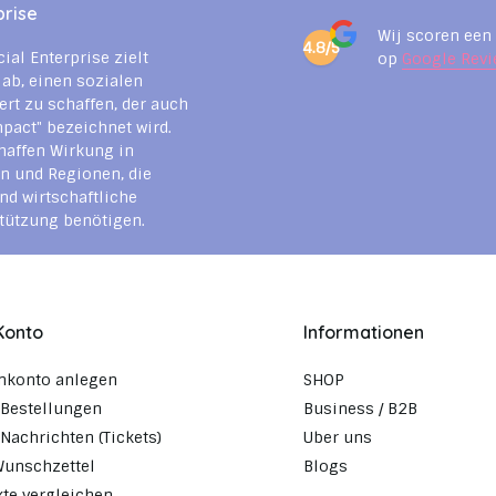
prise
Wij scoren een
4.8/5
cial Enterprise zielt
op
Google Revi
 ab, einen sozialen
rt zu schaffen, der auch
mpact" bezeichnet wird.
haffen Wirkung in
n und Regionen, die
nd wirtschaftliche
tützung benötigen.
Konto
Informationen
nkonto anlegen
SHOP
Bestellungen
Business / B2B
Nachrichten (Tickets)
Uber uns
Wunschzettel
Blogs
te vergleichen