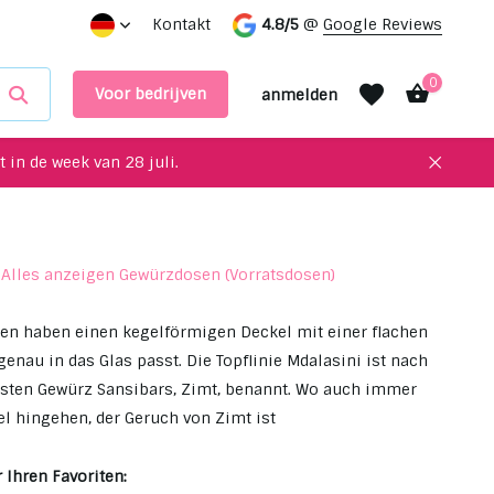
service!
Einzigartige Upcycling-Artikel für Ihre Inneneinri
Kontakt
4.8/5
@
Google Reviews
0
Voor bedrijven
anmelden
 in de week van 28 juli.
Alles anzeigen Gewürzdosen (Vorratsdosen)
Benutzerkonto
Benutzerkonto
anlegen
anlegen
en haben einen kegelförmigen Deckel mit einer flachen
genau in das Glas passt. Die Topflinie Mdalasini ist nach
ten Gewürz Sansibars, Zimt, benannt. Wo auch immer
sel hingehen, der Geruch von Zimt ist
 Ihren Favoriten: