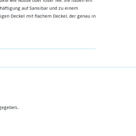
kte wie Nüsse oder loser Tee. Sie haben ein
chäftigung auf Sansibar und zu einem
gen Deckel mit flachem Deckel, der genau in
gegeben..