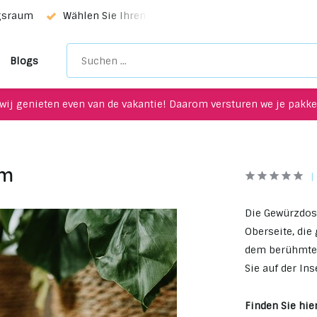
ngsraum
Wählen Sie Ihren Favoriten mit unserem WhatsApp-
Blogs
wij genieten even van de vakantie! Daarom versturen we je pakket
cm
Die Gewürzdos
Oberseite, die 
dem berühmtes
Sie auf der In
Finden Sie hier