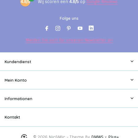
4.8/5
Wij scoren een
4.8/5
op
Google Reviews
Folge uns
Melden Sie sich für unseren Newsletter an
Kundendienst
Mein Konto
Informationen
Kontakt
© 2026 Nic&Mic - Theme By
DMWS
x
Plus+