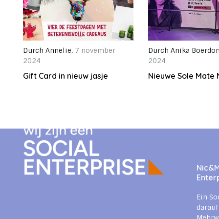
Durch
Annelie
,
7 november
Durch
Anika Boerdo
2024
2024
Gift Card in nieuw jasje
Nieuwe Sole Mate 
Nic&Mi
Enter
Ein So
darauf
Mehrwe