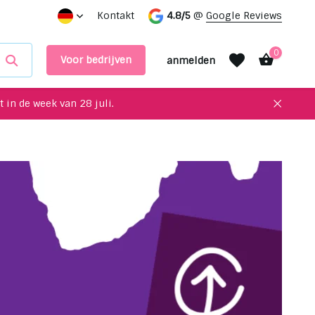
tung!
Vereinbaren Sie einen Termin in unserem Ausstellu
Kontakt
4.8/5
@
Google Reviews
0
Voor bedrijven
anmelden
 in de week van 28 juli.
Benutzerkonto
Benutzerkonto
anlegen
anlegen