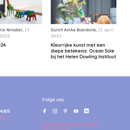
lie Ninaber
,
15
Durch
Anika Boerdonk
,
21 april
 2023
2023
024
Kleurrijke kunst met een
diepe betekenis: Ocean Sole
bij het Helen Dowling Instituut
Folge uns
4.8/5
ews
Melden Sie sich für unseren