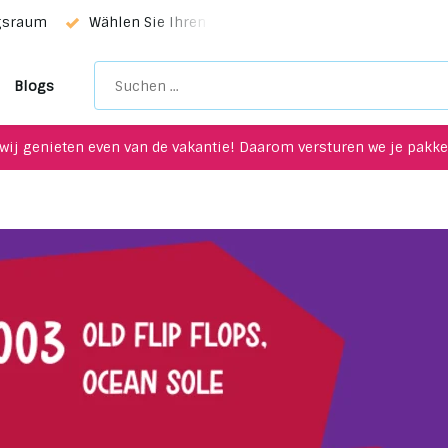
rvice!
Einzigartige Upcycling-Artikel für Ihre Inneneinrich
Blogs
wij genieten even van de vakantie! Daarom versturen we je pakket