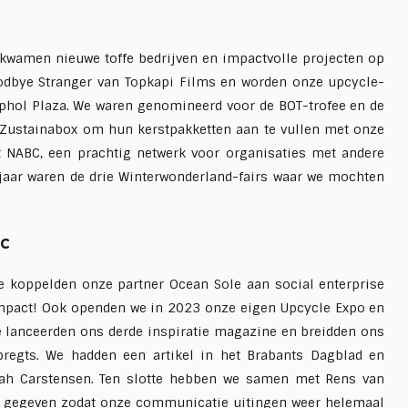
wamen nieuwe toffe bedrijven en impactvolle projecten op
oodbye Stranger van Topkapi Films en worden onze upcycle-
phol Plaza. We waren genomineerd voor de BOT-trofee en de
Zustainabox om hun kerstpakketten aan te vullen met onze
 NABC, een prachtig netwerk voor organisaties met andere
t jaar waren de drie Winterwonderland-fairs waar we mochten
ic
koppelden onze partner Ocean Sole aan social enterprise
 impact!⁠ Ook openden we in 2023 onze eigen Upcycle Expo en
e lanceerden ons derde inspiratie magazine en breidden ons
egts. We hadden een artikel in het Brabants Dagblad en
ah Carstensen. Ten slotte hebben we samen met Rens van
e gegeven zodat onze communicatie uitingen weer helemaal