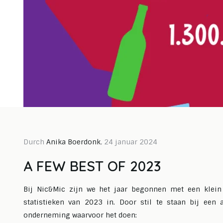
Durch
Anika Boerdonk
, 24 januar 2024
pril 2024
Durch Annelie Ninaber, 15 september
Durch A
A FEW BEST OF 2023
2023
Mate
Gift
Agenda 2024
Bij Nic&Mic zijn we het jaar begonnen met een klein 
jasj
statistieken van 2023 in. Door stil te staan bij een 
Lesen Sie mehr
Lesen S
onderneming waarvoor het doen: