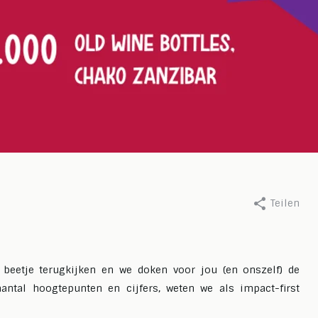
Teilen
nnelie, 7 november 2024
Durch Anika Boerdonk, 2 april
 Card in nieuw
Nieuwe Sole Ma
beetje terugkijken en we doken voor jou (en onszelf) de
e
Nextview
aantal hoogtepunten en cijfers, weten we als impact-first
ie mehr
Lesen Sie mehr