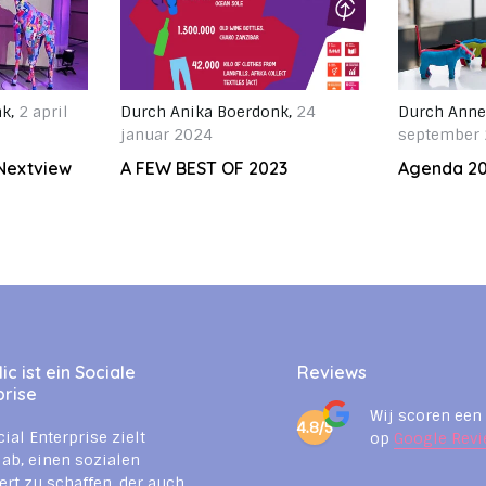
nk
,
2 april
Durch
Anika Boerdonk
,
24
Durch
Anne
januar 2024
september
Nextview
A FEW BEST OF 2023
Agenda 2
c ist ein Sociale
Reviews
prise
Wij scoren een
4.8/5
cial Enterprise zielt
op
Google Revi
 ab, einen sozialen
rt zu schaffen, der auch