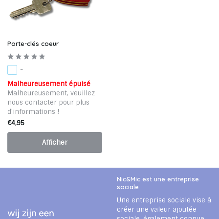
Porte-clés coeur
-
Malheureusement épuisé
Malheureusement, veuillez
nous contacter pour plus
d'informations !
€4,95
Afficher
Nic&Mic est une entreprise
sociale
Une entreprise sociale vise à
créer une valeur ajoutée
sociale, également connue