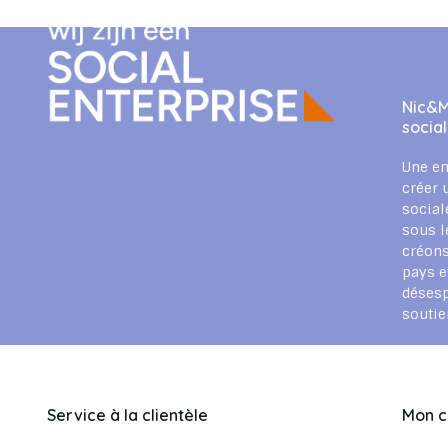
Nic&M
socia
Une en
créer 
social
sous l
créons
pays e
déses
souti
Service à la clientèle
Mon 