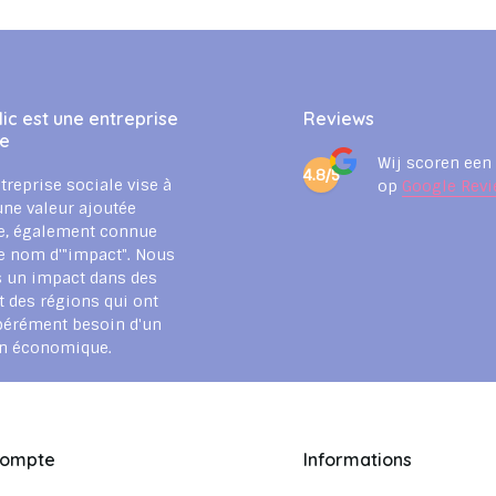
ic est une entreprise
Reviews
le
Wij scoren een
4.8/5
treprise sociale vise à
op
Google Revi
une valeur ajoutée
e, également connue
e nom d'"impact". Nous
 un impact dans des
t des régions qui ont
pérément besoin d'un
en économique.
compte
Informations