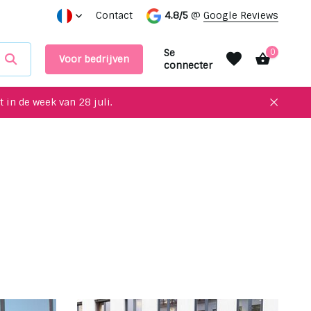
Des objets uniques à recycler pour votre intérieur !
Contact
4.8/5
@
Google Reviews
Prend
Se
0
Voor bedrijven
connecter
 in de week van 28 juli.
S'inscrire
S'inscrire