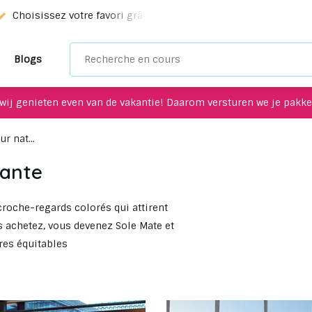
Choisissez votre favori grâce à notre service de sélection!
Blogs
wij genieten even van de vakantie! Daarom versturen we je pakket
r nat...
rante
croche-regards colorés qui attirent
us achetez, vous devenez Sole Mate et
res équitables