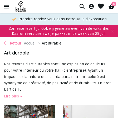
0
Prendre rendez-vous dans notre salle d'exposition
Zomerse levertijd: Ook wij genieten even van de vakantie!
Daarom versturen we je pakket in de week van 28 juli.
Retour
Accueil
Art durable
Art durable
Nos œuvres d'art durables sont une explosion de couleurs
pour votre intérieur ou votre hall (d'entreprise). Ayant un
impact sur la nature et ses créateurs, notre art coloré est
synonyme de créativité, de positivité et de durabilité. En bref :
L’art de l’u
Lire plus